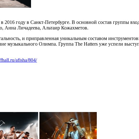
я в 2016 году в Санкт-Петербурге. В основной состав группы в
, Анна Личадеева, Альтаир Кожахметов.
льность, и приправленная уникальным составом инструментов: с
ие музыкального Олимпа. Группа The Hatters уже успели выступ
ffhall.ru/afisha/804/