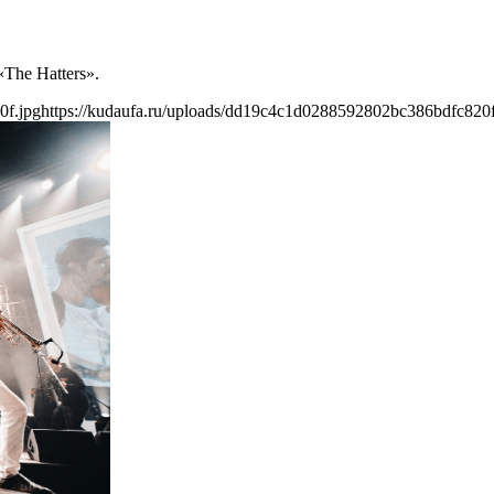
The Hatters».
0f.jpg
https://kudaufa.ru/uploads/dd19c4c1d0288592802bc386bdfc820f