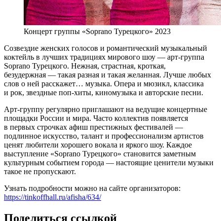
Концерт группы «Soprano Турецкого» 2023
Созвездие женских голосов и романтический музыкальный
коктейль в лучших традициях мирового шоу — арт-группа
Soprano Турецкого. Нежная, страстная, кроткая,
безудержная — такая разная и такая желанная. Лучше любых
слов о ней расскажет… музыка. Опера и мюзикл, классика
и рок, звездные поп-хиты, киномузыка и авторские песни.
Арт-группу регулярно приглашают на ведущие концертные
площадки России и мира. Часто коллектив появляется
в первых строчках афиш престижных фестивалей —
подлинное искусство, талант и профессионализм артистов
ценят любители хорошего вокала и яркого шоу. Каждое
выступление «Soprano Турецкого» становится заметным
культурным событием города — настоящие ценители музыки
такое не пропускают.
Узнать подробности можно на сайте организаторов:
https://tinkoffhall.ru/afisha/634/
Поделиться ссылкой