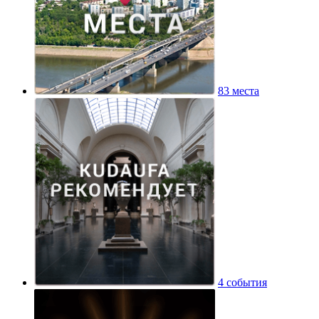
83 места
4 события