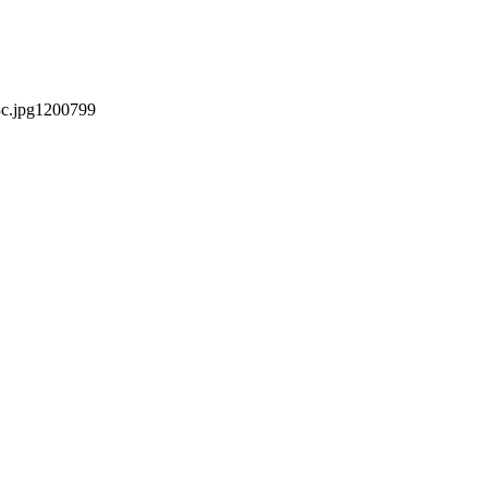
c.jpg
1200
799