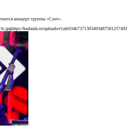
стоится концерт группы «Слот».
3c.jpg
https://kudaufa.ru/uploads/e1afe034b7371305493d87581257493