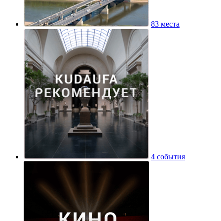
83 места
4 события