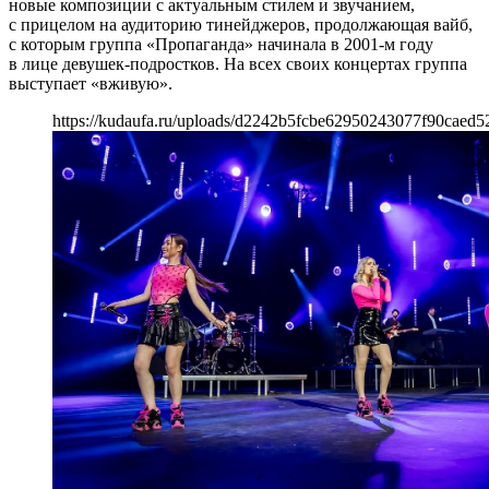
новые композиции с актуальным стилем и звучанием,
с прицелом на аудиторию тинейджеров, продолжающая вайб,
с которым группа «Пропаганда» начинала в 2001-м году
в лице девушек-подростков. На всех своих концертах группа
выступает «вживую».
https://kudaufa.ru/uploads/d2242b5fcbe62950243077f90caed5