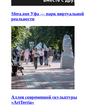
Sfera.one Уфа — парк виртуальной
реальности
Аллея современной скульптуры
«ArtTerria»