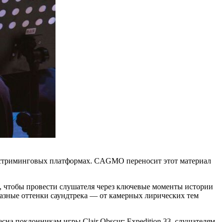
а стриминговых платформах. CAGMO переносит этот материал
к, чтобы провести слушателя через ключевые моменты истории
разные оттенки саундтрека — от камерных лирических тем
на поклонникам игры Clair Obscur: Expedition 33, слушателям