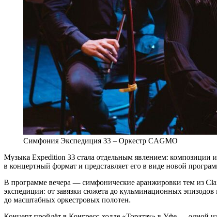
Симфония Экспедиция 33 – Оркестр CAGMO
Музыка Expedition 33 стала отдельным явлением: композиции
в концертный формат и представляет его в виде новой програм
В программе вечера — симфонические аранжировки тем из Clair
экспедиции: от завязки сюжета до кульминационных эпизодов и
до масштабных оркестровых полотен.
Концерт пройдёт в Конгресс-холле «Торатау» в Уфе — одной из