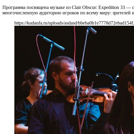
Программа посвящена музыке из Clair Obscur: Expedition 33 —
многочисленную аудиторию игроков по всему миру: зрителей 
https://kudaufa.ru/uploads/asdasd/bbeba0b1e7778d72ebad154f