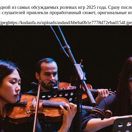
 одной из самых обсуждаемых ролевых игр 2025 года. Сразу посл
и слушателей привлекли проработанный сюжет, оригинальные и
.jpeg
https://kudaufa.ru/uploads/asdasd/bbeba0b1e7778d72ebad154f.jp