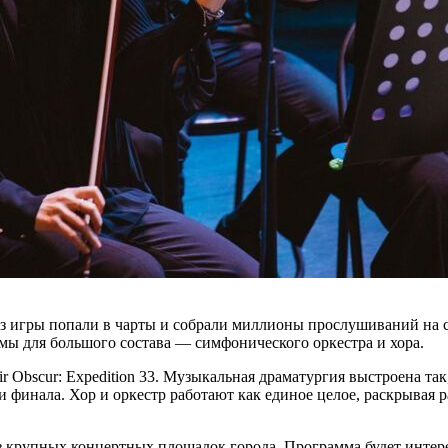
 из игры попали в чарты и собрали миллионы прослушиваний н
мы для большого состава — симфонического оркестра и хора.
 Obscur: Expedition 33. Музыкальная драматургия выстроена та
 финала. Хор и оркестр работают как единое целое, раскрывая 
 крупных концертных площадок города. Программа будет интерес