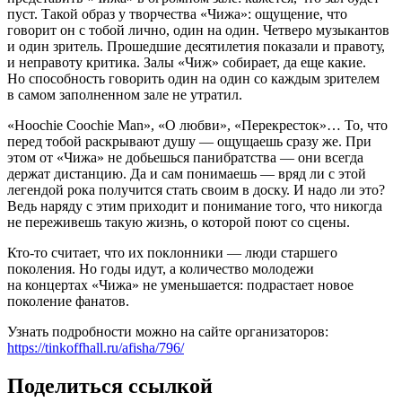
пуст. Такой образ у творчества «Чижа»: ощущение, что
говорит он с тобой лично, один на один. Четверо музыкантов
и один зритель. Прошедшие десятилетия показали и правоту,
и неправоту критика. Залы «Чиж» собирает, да еще какие.
Но способность говорить один на один со каждым зрителем
в самом заполненном зале не утратил.
«Hoochie Coochie Man», «О любви», «Перекресток»… То, что
перед тобой раскрывают душу — ощущаешь сразу же. При
этом от «Чижа» не добьешься панибратства — они всегда
держат дистанцию. Да и сам понимаешь — вряд ли с этой
легендой рока получится стать своим в доску. И надо ли это?
Ведь наряду с этим приходит и понимание того, что никогда
не переживешь такую жизнь, о которой поют со сцены.
Кто-то считает, что их поклонники — люди старшего
поколения. Но годы идут, а количество молодежи
на концертах «Чижа» не уменьшается: подрастает новое
поколение фанатов.
Узнать подробности можно на сайте организаторов:
https://tinkoffhall.ru/afisha/796/
Поделиться ссылкой