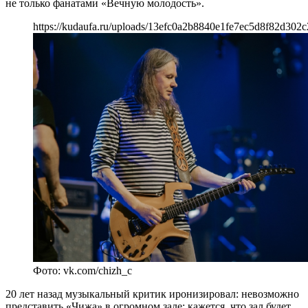
не только фанатами «Вечную молодость».
https://kudaufa.ru/uploads/13efc0a2b8840e1fe7ec5d8f82d302c
Фото: vk.com/chizh_c
20 лет назад музыкальный критик иронизировал: невозможно
представить «Чижа» в огромном зале: кажется, что зал будет