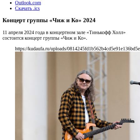
Outlook.com
Скачать .ics
Концерт группы «Чиж и Ко» 2024
11 апреля 2024 года в концертном зале «Тинькофф Холл»
состоится концерт группы «Чиж и Ко».
https://kudaufa.ru/uploads/0814245fd1b562b4cd5e91e136bd5e