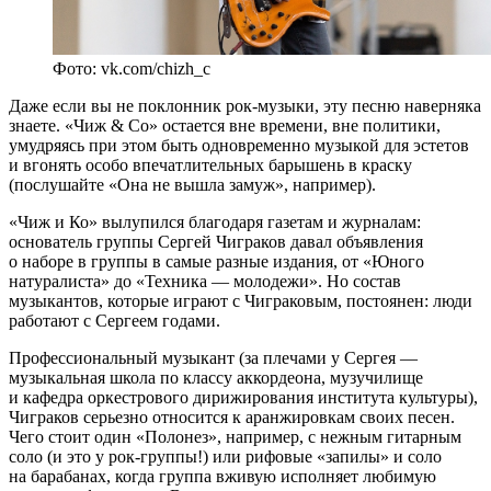
Фото: vk.com/chizh_c
Даже если вы не поклонник рок-музыки, эту песню наверняка
знаете. «Чиж & Co» остается вне времени, вне политики,
умудряясь при этом быть одновременно музыкой для эстетов
и вгонять особо впечатлительных барышень в краску
(послушайте «Она не вышла замуж», например).
«Чиж и Ко» вылупился благодаря газетам и журналам:
основатель группы Сергей Чиграков давал объявления
о наборе в группы в самые разные издания, от «Юного
натуралиста» до «Техника — молодежи». Но состав
музыкантов, которые играют с Чиграковым, постоянен: люди
работают с Сергеем годами.
Профессиональный музыкант (за плечами у Сергея —
музыкальная школа по классу аккордеона, музучилище
и кафедра оркестрового дирижирования института культуры),
Чиграков серьезно относится к аранжировкам своих песен.
Чего стоит один «Полонез», например, с нежным гитарным
соло (и это у рок-группы!) или рифовые «запилы» и соло
на барабанах, когда группа вживую исполняет любимую