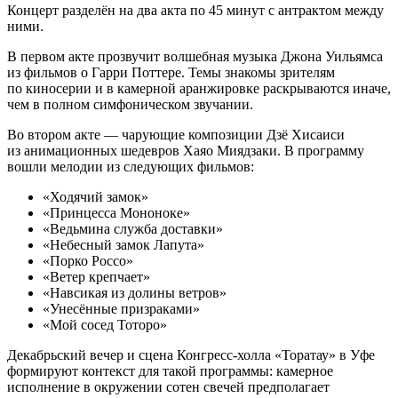
Концерт разделён на два акта по 45 минут с антрактом между
ними.
В первом акте прозвучит волшебная музыка Джона Уильямса
из фильмов о Гарри Поттере. Темы знакомы зрителям
по киносерии и в камерной аранжировке раскрываются иначе,
чем в полном симфоническом звучании.
Во втором акте — чарующие композиции Дзё Хисаиси
из анимационных шедевров Хаяо Миядзаки. В программу
вошли мелодии из следующих фильмов:
«Ходячий замок»
«Принцесса Мононоке»
«Ведьмина служба доставки»
«Небесный замок Лапута»
«Порко Россо»
«Ветер крепчает»
«Навсикая из долины ветров»
«Унесённые призраками»
«Мой сосед Тоторо»
Декабрьский вечер и сцена Конгресс-холла «Торатау» в Уфе
формируют контекст для такой программы: камерное
исполнение в окружении сотен свечей предполагает