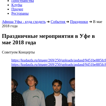
Пространства
Клубы
Прочее
Рестораны
Афиша Уфы - куда сходить
➔
События
➔
Праздники
➔
В мае
2018 года
Праздничные мероприятия в Уфе в
мае 2018 года
Советуем Концерты
https://kudaufa.ru/image/269/250/uploads/asdasd/9451be885fc
https://kudaufa.ru/image/269/250/uploads/asdasd/9451be885fc