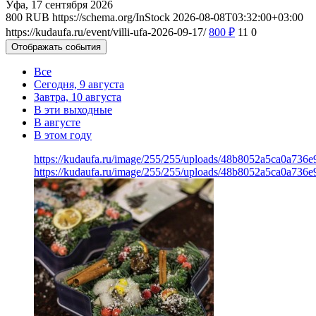
Уфа, 17 сентября 2026
800
RUB
https://schema.org/InStock
2026-08-08T03:32:00+03:00
https://kudaufa.ru/event/villi-ufa-2026-09-17/
800
₽
11
0
Отображать события
Все
Сегодня, 9 августа
Завтра, 10 августа
В эти выходные
В августе
В этом году
https://kudaufa.ru/image/255/255/uploads/48b8052a5ca0a736
https://kudaufa.ru/image/255/255/uploads/48b8052a5ca0a736