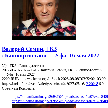
Валерий Семин, ГКЗ
«Башкортостан» — Уфа, 16 мая 2027
Уфа
ГКЗ «Башкортостан»
2027-05-16
2027-05-16
Валерий Семин, ГКЗ «Башкортостан»
— Уфа, 16 мая 2027
2200
RUB
https://schema.org/InStock
2026-08-08T03:32:00+03:00
https://kudaufa.ru/event/valeriy-semin-ufa-2027-05-16/
2 200
₽
6
0
Советуем Концерты
https://kudaufa.ru/image/269/250/uploads/asdasd/4a07e82e84
https://kudaufa.ru/image/269/250/uploads/asdasd/4a07e82e84