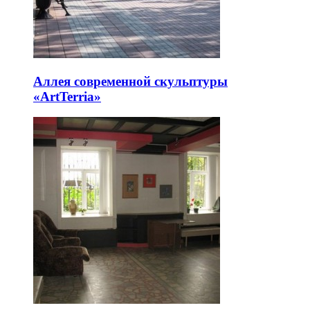
Аллея современной скульптуры
«ArtTerria»