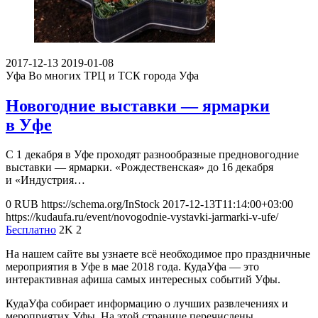
2017-12-13
2019-01-08
Уфа
Во многих ТРЦ и ТСК города Уфа
Новогодние выставки — ярмарки
в Уфе
С 1 декабря в Уфе проходят разнообразные предновогодние
выставки — ярмарки. «Рождественская» до 16 декабря
и «Индустрия…
0
RUB
https://schema.org/InStock
2017-12-13T11:14:00+03:00
https://kudaufa.ru/event/novogodnie-vystavki-jarmarki-v-ufe/
Бесплатно
2K
2
На нашем сайте вы узнаете всё необходимое про праздничные
мероприятия в Уфе в мае 2018 года. КудаУфа — это
интерактивная афиша самых интересных событий Уфы.
КудаУфа собирает информацию о лучших развлечениях и
мероприятих Уфы. На этой странице перечислены