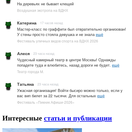
На деревьях не бывает клещей
Воздушная экотропа на ВДНХ
Катерина
17 часов назад
Мастер-класс по граффити был отвратительно организован!
У стены просто стояла девушка и не знала
ещё
Фестиваль уличных видов спорта на ВДНХ 2026
Алеся
23 часа назад
Чудесный камерный театр в центре Москвы! Однажды
попадете туда и влюбитесь, назад дороги не будет.
ещё
Театр города М.
Татьяна
23 часа назад
Ужасная организация! Войти бысиро можно только, если у
вас вип билет за 22 тысячи. Для остальных
ещё
Фестиваль «Пикник Афиши-2026»
Интересные
статьи и публикации