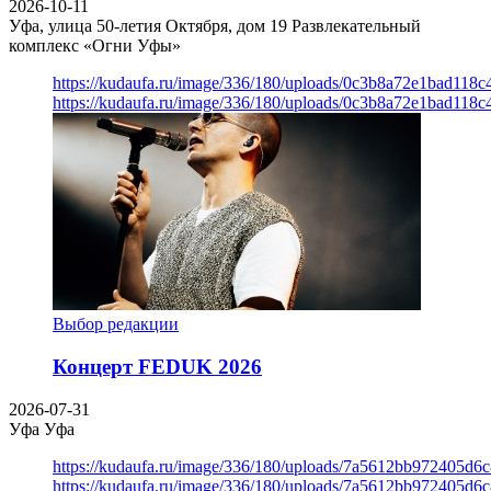
2026-10-11
Уфа, улица 50-летия Октября, дом 19
Развлекательный
комплекс «Огни Уфы»
https://kudaufa.ru/image/336/180/uploads/0c3b8a72e1bad118
https://kudaufa.ru/image/336/180/uploads/0c3b8a72e1bad118
Выбор редакции
Концерт FEDUK 2026
2026-07-31
Уфа
Уфа
https://kudaufa.ru/image/336/180/uploads/7a5612bb972405d6
https://kudaufa.ru/image/336/180/uploads/7a5612bb972405d6