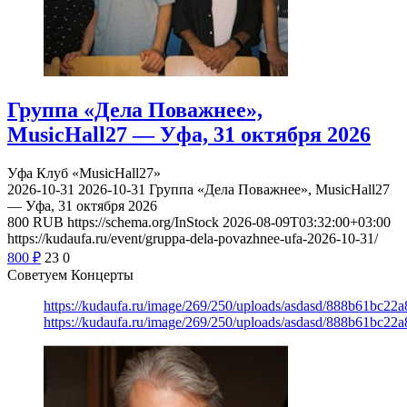
Группа «Дела Поважнее»,
MusicHall27 — Уфа, 31 октября 2026
Уфа
Клуб «MusicHall27»
2026-10-31
2026-10-31
Группа «Дела Поважнее», MusicHall27
— Уфа, 31 октября 2026
800
RUB
https://schema.org/InStock
2026-08-09T03:32:00+03:00
https://kudaufa.ru/event/gruppa-dela-povazhnee-ufa-2026-10-31/
800
₽
23
0
Советуем Концерты
https://kudaufa.ru/image/269/250/uploads/asdasd/888b61bc22
https://kudaufa.ru/image/269/250/uploads/asdasd/888b61bc22