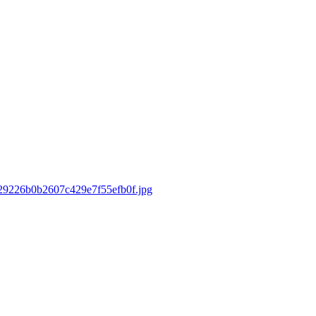
0429226b0b2607c429e7f55efb0f.jpg