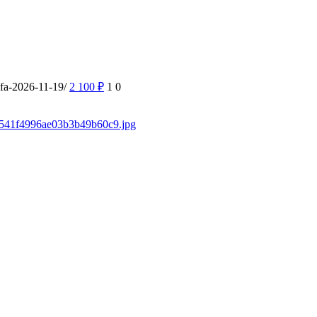
ufa-2026-11-19/
2 100
₽
1
0
/f3541f4996ae03b3b49b60c9.jpg