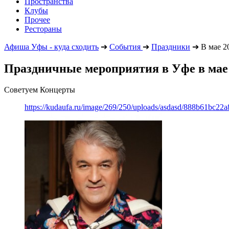
Пространства
Клубы
Прочее
Рестораны
Афиша Уфы - куда сходить
➔
События
➔
Праздники
➔
В мае 2
Праздничные мероприятия в Уфе в мае 
Советуем Концерты
https://kudaufa.ru/image/269/250/uploads/asdasd/888b61bc22