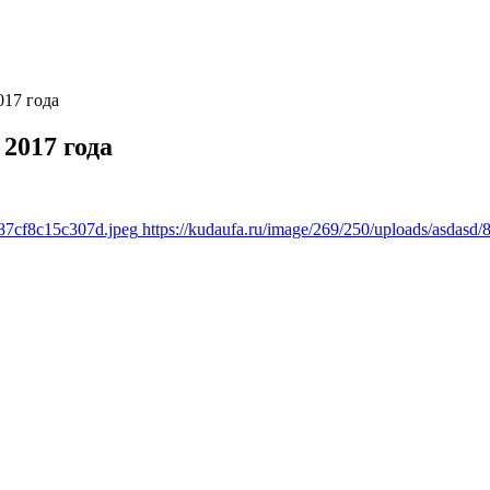
017 года
2017 года
a87cf8c15c307d.jpeg
https://kudaufa.ru/image/269/250/uploads/asdas