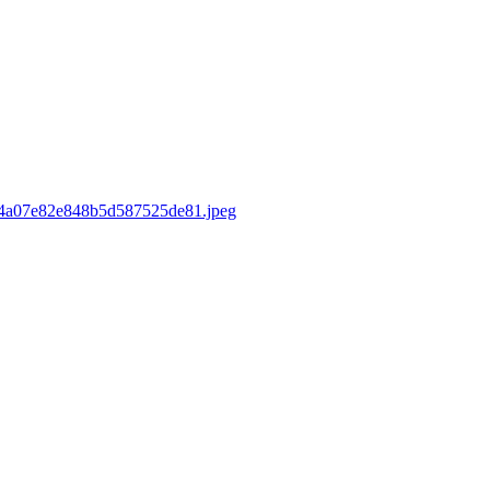
sd/4a07e82e848b5d587525de81.jpeg