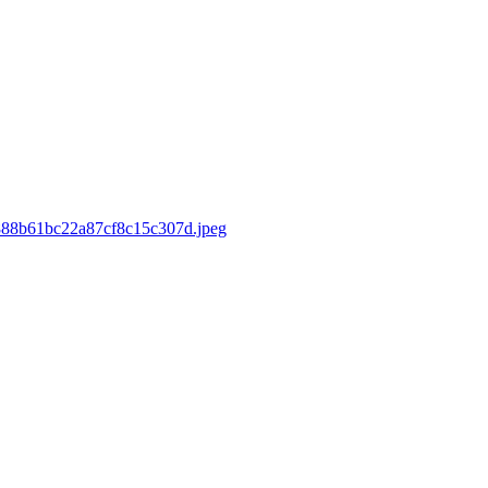
d/888b61bc22a87cf8c15c307d.jpeg