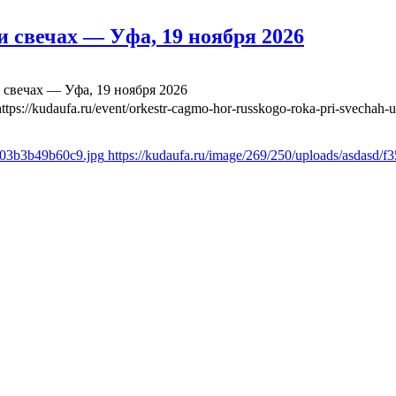
 свечах — Уфа, 19 ноября 2026
свечах — Уфа, 19 ноября 2026
https://kudaufa.ru/event/orkestr-cagmo-hor-russkogo-roka-pri-svechah-
ae03b3b49b60c9.jpg
https://kudaufa.ru/image/269/250/uploads/asdasd