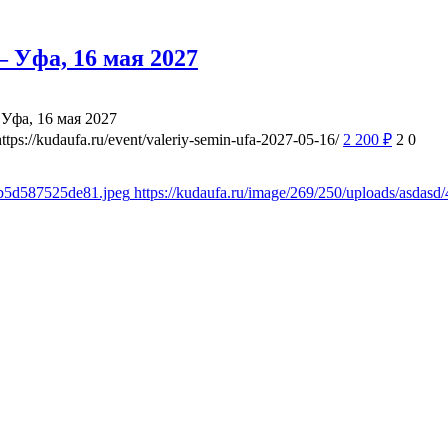
 Уфа, 16 мая 2027
Уфа, 16 мая 2027
https://kudaufa.ru/event/valeriy-semin-ufa-2027-05-16/
2 200
₽
2
0
8b5d587525de81.jpeg
https://kudaufa.ru/image/269/250/uploads/asda