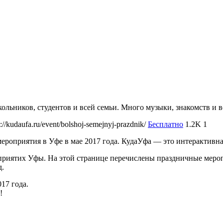
ольников, студентов и всей семьи. Много музыки, знакомств и в
s://kudaufa.ru/event/bolshoj-semejnyj-prazdnik/
Бесплатно
1.2K
1
мероприятия в Уфе в мае 2017 года. КудаУфа — это интерактив
иятих Уфы. На этой странице перечислены праздничные меропри
д.
017 года.
!