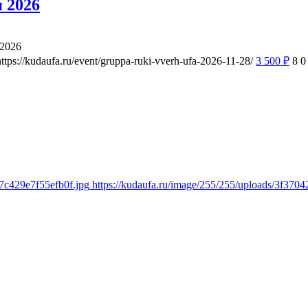
 2026
 2026
https://kudaufa.ru/event/gruppa-ruki-vverh-ufa-2026-11-28/
3 500
₽
8
0
7c429e7f55efb0f.jpg
https://kudaufa.ru/image/255/255/uploads/3f37