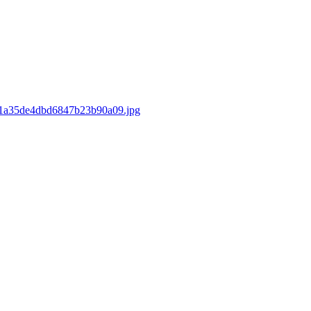
d/e1a35de4dbd6847b23b90a09.jpg