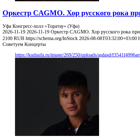
Оркестр CAGMO. Хор русского рока при
Уфа
Конгресс-холл «Торатау» (Уфа)
2026-11-19
2026-11-19
Оркестр CAGMO. Хор русского рока при 
2100
RUB
https://schema.org/InStock
2026-08-08T03:32:00+03:00
Советуем Концерты
https://kudaufa.ru/image/269/250/uploads/asdasd/f3541f4996