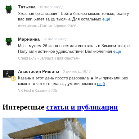
Татьяна
16 часов назад
Ужасная организация! Войти бысиро можно только, если у
вас вип билет за 22 тысячи. Для остальных
ещё
Фестиваль «Пикник Афиши-2026»
Марианна
20 часов назад
Мы с мужем 28 июня посетили спектакль в Зимнем театре.
Получили истинное удовольствие! Великолепная
ещё
Спектакль «Запчасти для счастья»
Анастасия Ришина
3 дня назад 16:17
Казань в этот день просто разорвала 🔥 Мы приехали без
какого то четкого плана, думали немного
ещё
VK Fest в Казани 2025
Интересные
статьи и публикации