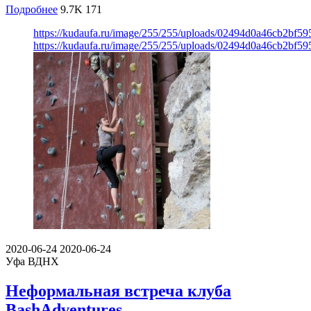
Подробнее
9.7K
171
https://kudaufa.ru/image/255/255/uploads/02494d0a46cb2bf5
https://kudaufa.ru/image/255/255/uploads/02494d0a46cb2bf5
2020-06-24
2020-06-24
Уфа
ВДНХ
Неформальная встреча клуба
BashAdventures