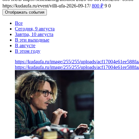
https://kudaufa.ru/event/villi-ufa-2026-09-17/
800
₽
9
0
Отображать события
Все
Сегодня, 9 августа
Завтра, 10 августа
В эти выходные
В августе
В этом году
https://kudaufa.ru/image/255/255/uploads/acf17004e61ee588f
https://kudaufa.ru/image/255/255/uploads/acf17004e61ee588f