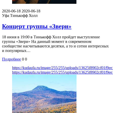
2020-06-18
2020-06-18
Уфа
Тинькофф Холл
Концерт группы «Звери»
18 июня в 19:00 в Тинькофф Холл пройдет выступление
группы «Звери» На данный момент в современном
сообществе насчитываются десятки, а то и сотни интересных
и популярных…
Подробнее
0
0
https://kudaufa.ru/image/255/255/uploads/13625f8902cf01f9e
https://kudaufa.ru/image/255/255/uploads/13625f8902cf01f9e