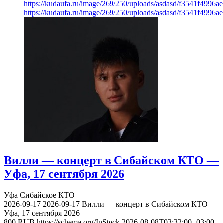
https://kudaufa.ru/image/269/250/uploads/asdasd/f3541f4996
https://kudaufa.ru/image/269/250/uploads/asdasd/f3541f4996
Вилли — концерт в Сибайском КТО —
Уфа, 17 сентября 2026
Уфа
Сибайское КТО
2026-09-17
2026-09-17
Вилли — концерт в Сибайском КТО —
Уфа, 17 сентября 2026
800
RUB
https://schema.org/InStock
2026-08-08T03:32:00+03:00