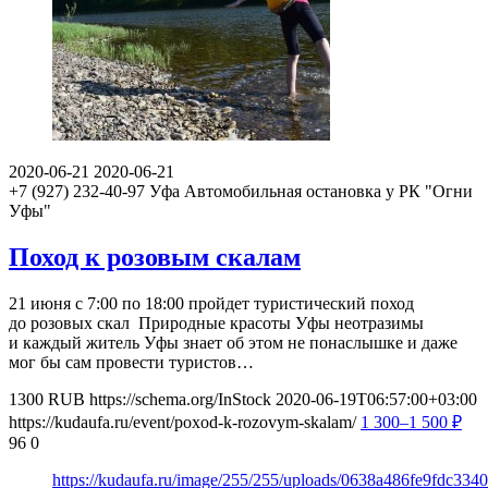
2020-06-21
2020-06-21
+7 (927) 232-40-97
Уфа
Автомобильная остановка у РК "Огни
Уфы"
Поход к розовым скалам
21 июня с 7:00 по 18:00 пройдет туристический поход
до розовых скал Природные красоты Уфы неотразимы
и каждый житель Уфы знает об этом не понаслышке и даже
мог бы сам провести туристов…
1300
RUB
https://schema.org/InStock
2020-06-19T06:57:00+03:00
https://kudaufa.ru/event/poxod-k-rozovym-skalam/
1 300–1 500
₽
96
0
https://kudaufa.ru/image/255/255/uploads/0638a486fe9fdc33