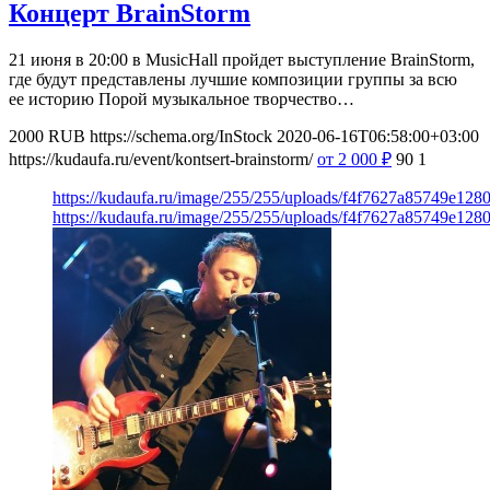
Концерт BrainStorm
21 июня в 20:00 в MusicHall пройдет выступление BrainStorm,
где будут представлены лучшие композиции группы за всю
ее историю Порой музыкальное творчество…
2000
RUB
https://schema.org/InStock
2020-06-16T06:58:00+03:00
https://kudaufa.ru/event/kontsert-brainstorm/
от 2 000
₽
90
1
https://kudaufa.ru/image/255/255/uploads/f4f7627a85749e12
https://kudaufa.ru/image/255/255/uploads/f4f7627a85749e12