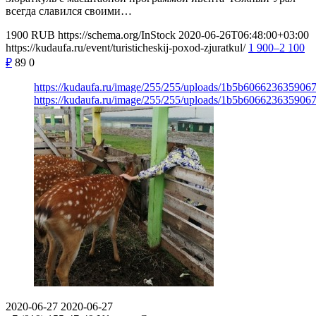
всегда славился своими…
1900
RUB
https://schema.org/InStock
2020-06-26T06:48:00+03:00
https://kudaufa.ru/event/turisticheskij-poxod-zjuratkul/
1 900–2 100
₽
89
0
https://kudaufa.ru/image/255/255/uploads/1b5b606623635906
https://kudaufa.ru/image/255/255/uploads/1b5b606623635906
2020-06-27
2020-06-27