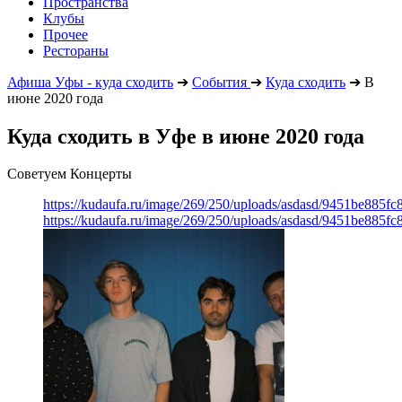
Пространства
Клубы
Прочее
Рестораны
Афиша Уфы - куда сходить
➔
События
➔
Куда сходить
➔
В
июне 2020 года
Куда сходить в Уфе в июне 2020 года
Советуем Концерты
https://kudaufa.ru/image/269/250/uploads/asdasd/9451be885fc
https://kudaufa.ru/image/269/250/uploads/asdasd/9451be885fc