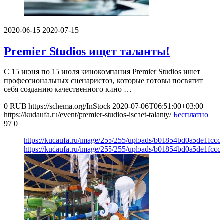
2020-06-15
2020-07-15
Premier Studios ищет таланты!
С 15 июня по 15 июля кинокомпания Premier Studios ищет
профессиональных сценаристов, которые готовы посвятит
себя созданию качественного кино …
0
RUB
https://schema.org/InStock
2020-07-06T06:51:00+03:00
https://kudaufa.ru/event/premier-studios-ischet-talanty/
Бесплатно
97
0
https://kudaufa.ru/image/255/255/uploads/b01854bd0a5de1fcc
https://kudaufa.ru/image/255/255/uploads/b01854bd0a5de1fcc