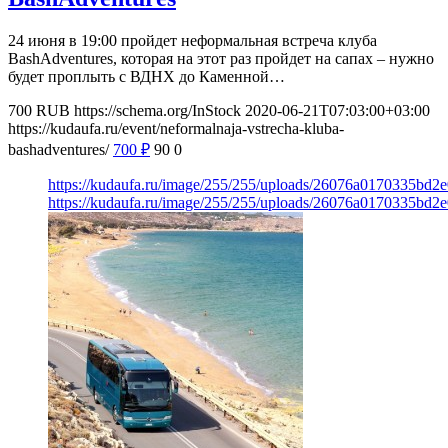
24 июня в 19:00 пройдет неформальная встреча клуба
BashAdventures, которая на этот раз пройдет на сапах – нужно
будет проплыть с ВДНХ до Каменной…
700
RUB
https://schema.org/InStock
2020-06-21T07:03:00+03:00
https://kudaufa.ru/event/neformalnaja-vstrecha-kluba-
bashadventures/
700
₽
90
0
https://kudaufa.ru/image/255/255/uploads/26076a0170335bd2
https://kudaufa.ru/image/255/255/uploads/26076a0170335bd2