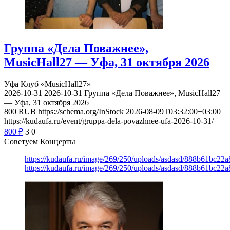
Группа «Дела Поважнее»,
MusicHall27 — Уфа, 31 октября 2026
Уфа
Клуб «MusicHall27»
2026-10-31
2026-10-31
Группа «Дела Поважнее», MusicHall27
— Уфа, 31 октября 2026
800
RUB
https://schema.org/InStock
2026-08-09T03:32:00+03:00
https://kudaufa.ru/event/gruppa-dela-povazhnee-ufa-2026-10-31/
800
₽
3
0
Советуем Концерты
https://kudaufa.ru/image/269/250/uploads/asdasd/888b61bc22
https://kudaufa.ru/image/269/250/uploads/asdasd/888b61bc22