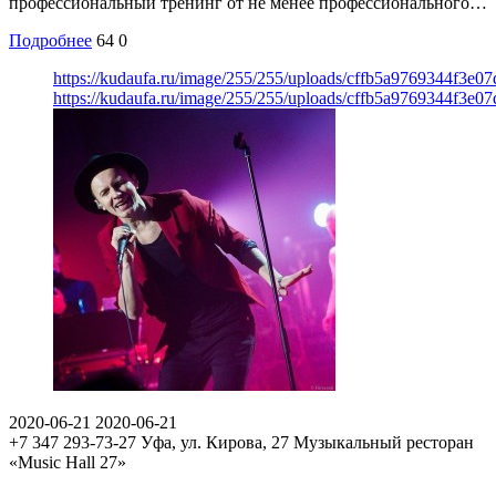
профессиональный тренинг от не менее профессионального…
Подробнее
64
0
https://kudaufa.ru/image/255/255/uploads/cffb5a9769344f3e0
https://kudaufa.ru/image/255/255/uploads/cffb5a9769344f3e0
2020-06-21
2020-06-21
+7 347 293-73-27
Уфа, ул. Кирова, 27
Музыкальный ресторан
«Music Hall 27»