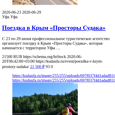
2020-06-23
2020-06-29
Уфа
Уфа
Поездка в Крым «Просторы Судака»
С 23 по 29 июня профессиональное туристическое агентство
организует поездку в Крым «Просторы Судака», которая
начинается с территории Уфы …
21500
RUB
https://schema.org/InStock
2020-06-
20T06:42:00+03:00
https://kudaufa.ru/event/poezdka-v-krym-
prostory-sudaka/
21 500
₽
93
0
https://kudaufa.ru/image/255/255/uploads/697f037f4d1adad81
https://kudaufa.ru/image/255/255/uploads/697f037f4d1adad81