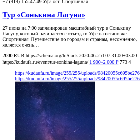
+7 (919) 155-47-49
Уфа
ост. Спортивная
Тур «Сонькина Лагуна»
27 июня на 7:00 запланирован масштабный тур в Сонькину
Лагуну, который начинается с отъезда в Уфе на остановке
Спортивная Путешествие по городам и странам, несомненно,
является очень…
2000
RUB
https://schema.org/InStock
2020-06-25T07:31:00+03:00
https://kudaufa.ru/event/tur-sonkina-laguna/
1 900–2 000
₽
773
4
https://kudaufa.ru/image/255/255/uploads/98420055c695be27
https://kudaufa.ru/image/255/255/uploads/98420055c695be27