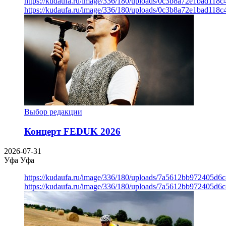
https://kudaufa.ru/image/336/180/uploads/0c3b8a72e1bad118
https://kudaufa.ru/image/336/180/uploads/0c3b8a72e1bad118
Выбор редакции
Концерт FEDUK 2026
2026-07-31
Уфа
Уфа
https://kudaufa.ru/image/336/180/uploads/7a5612bb972405d6
https://kudaufa.ru/image/336/180/uploads/7a5612bb972405d6