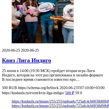
2020-06-25
2020-06-25
Квиз Лига Индиго
25 июня в 14:00 (19:30 МСК) пройдет вторая игра Лиги
Индиго, которая на этот раз организована в онлайн-формате
В последнее время становится известно про…
500
RUB
https://schema.org/InStock
2020-06-23T07:10:00+03:00
https://kudaufa.ru/event/kviz-liga-indigo/
500
₽
59
0
https://kudaufa.ru/image/255/255/uploads/725afc4cb0038d9f
https://kudaufa.ru/image/255/255/uploads/725afc4cb0038d9f