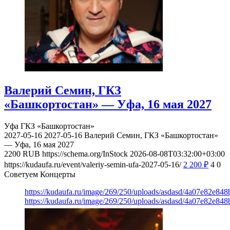
Валерий Семин, ГКЗ
«Башкортостан» — Уфа, 16 мая 2027
Уфа
ГКЗ «Башкортостан»
2027-05-16
2027-05-16
Валерий Семин, ГКЗ «Башкортостан»
— Уфа, 16 мая 2027
2200
RUB
https://schema.org/InStock
2026-08-08T03:32:00+03:00
https://kudaufa.ru/event/valeriy-semin-ufa-2027-05-16/
2 200
₽
4
0
Советуем Концерты
https://kudaufa.ru/image/269/250/uploads/asdasd/4a07e82e84
https://kudaufa.ru/image/269/250/uploads/asdasd/4a07e82e84