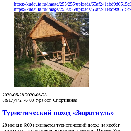
https://kudaufa.ru/image/255/255/uploads/65af241ebd9d6515
https://kudaufa.ru/image/255/255/uploads/65af241ebd9d6515
2020-06-28
2020-06-28
8(917)472-76-03
Уфа
ост. Спортивная
Туристический поход «Зюраткуль»
28 июня в 6:00 начинается туристический поход на хребет
Зюраткуль с масштабной программой ивента Южный Урал