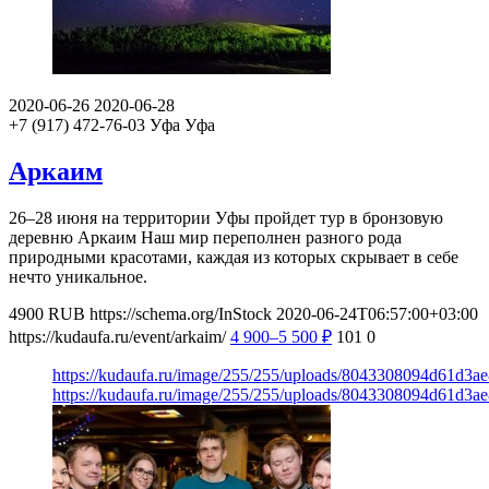
2020-06-26
2020-06-28
+7 (917) 472-76-03
Уфа
Уфа
Аркаим
26–28 июня на территории Уфы пройдет тур в бронзовую
деревню Аркаим Наш мир переполнен разного рода
природными красотами, каждая из которых скрывает в себе
нечто уникальное.
4900
RUB
https://schema.org/InStock
2020-06-24T06:57:00+03:00
https://kudaufa.ru/event/arkaim/
4 900–5 500
₽
101
0
https://kudaufa.ru/image/255/255/uploads/8043308094d61d3a
https://kudaufa.ru/image/255/255/uploads/8043308094d61d3a