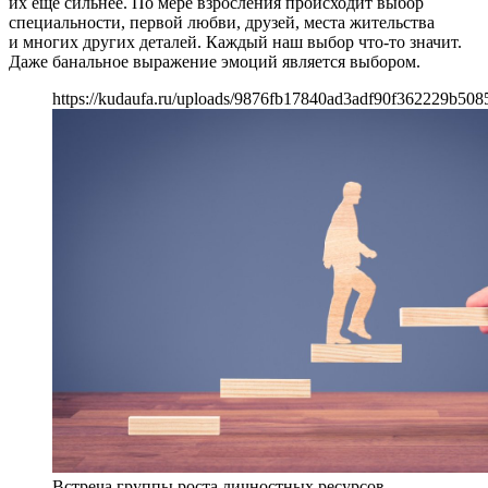
их еще сильнее. По мере взросления происходит выбор
специальности, первой любви, друзей, места жительства
и многих других деталей. Каждый наш выбор что-то значит.
Даже банальное выражение эмоций является выбором.
https://kudaufa.ru/uploads/9876fb17840ad3adf90f362229b508
Встреча группы роста личностных ресурсов