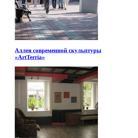
Аллея современной скульптуры
«ArtTerria»