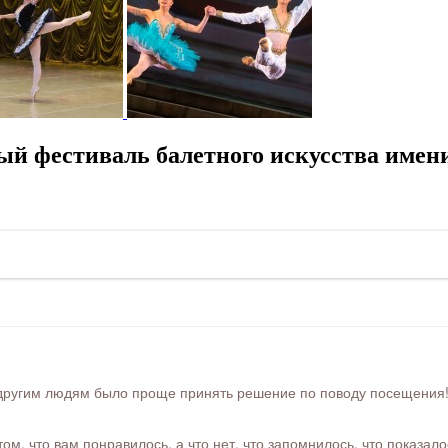
й фестиваль балетного искусства имен
ругим людям было проще принять решение по поводу посещения! Ра
м, что вам понравилось, а что нет, что запомнилось, что показал