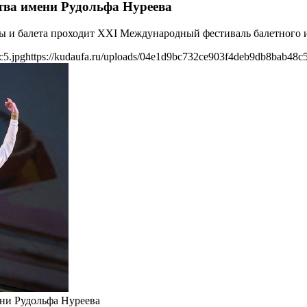
тва имени Рудольфа Нуреева
ры и балета проходит XXI Международный фестиваль балетного 
c5.jpg
https://kudaufa.ru/uploads/04e1d9bc732ce903f4deb9db8bab48c5
ни Рудольфа Нуреева