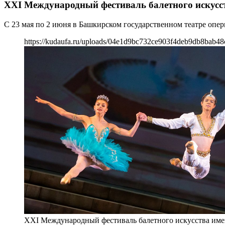
XXI Международный фестиваль балетного искусс
С 23 мая по 2 июня в Башкирском государственном театре опе
https://kudaufa.ru/uploads/04e1d9bc732ce903f4deb9db8bab48
XXI Международный фестиваль балетного искусства име