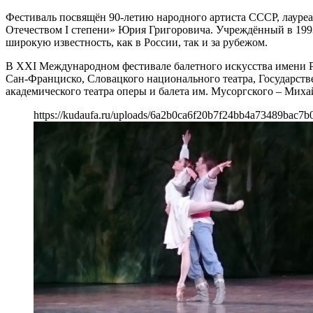
Фестиваль посвящён 90-летию народного артиста СССР, лауреа
Отечеством I степени» Юрия Григоровича. Учреждённый в 199
широкую известность, как в России, так и за рубежом.
В XXI Международном фестивале балетного искусства имени Р
Сан-Франциско, Словацкого национального театра, Государств
академического театра оперы и балета им. Мусоргского – Миха
https://kudaufa.ru/uploads/6a2b0ca6f20b7f24bb4a73489bac7b