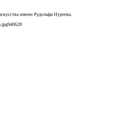
искусства имени Рудольфа Нуреева.
.jpg
940
628