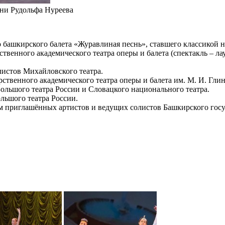
ни Рудольфа Нуреева
о башкирского балета «Журавлиная песнь», ставшего классикой 
ственного академического театра оперы и балета (спектакль – 
листов Михайловского театра.
рственного академического театра оперы и балета им. М. И. Гли
Большого театра России и Словацкого национального театра.
льшого театра России.
ем приглашённых артистов и ведущих солистов Башкирского госу