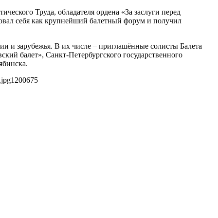
ческого Труда, обладателя ордена «За заслуги перед
овал себя как крупнейший балетный форум и получил
и и зарубежья. В их числе – приглашённые солисты Балета
вский балет», Санкт-Петербургского государственного
ябинска.
.jpg
1200
675