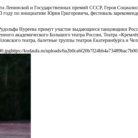
та Ленинской и Государственных премий СССР, Героя Социалисти
3 году по инициативе Юрия Григоровича, фестиваль зарекоменд
удольфа Нуреева примут участие выдающиеся танцовщики Росси
енного академического Большого театра России, Театра «Кремлё
йловского театра, балетные труппы театров Екатеринбурга и Чел
00.jpg
https://kudaufa.ru/uploads/6a2b0ca6f20b7f24bb4a73489bac7b00