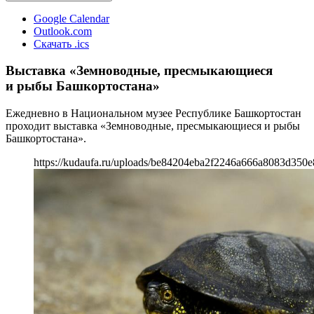
Google Calendar
Outlook.com
Скачать .ics
Выставка «Земноводные, пресмыкающиеся
и рыбы Башкортостана»
Ежедневно в Национальном музее Республике Башкортостан
проходит выставка «Земноводные, пресмыкающиеся и рыбы
Башкортостана».
https://kudaufa.ru/uploads/be84204eba2f2246a666a8083d350e