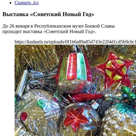
Скачать .ics
Выставка «Советский Новый Год»
До 26 января в Республиканском музее Боевой Славы
проходит выставка «Советский Новый Год».
https://kudaufa.ru/uploads/0f1b6a89a85d743e22f4d1cd5b9c6c1