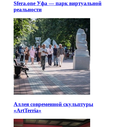
Sfera.one Уфа — парк виртуальной
реальности
Аллея современной скульптуры
«ArtTerria»