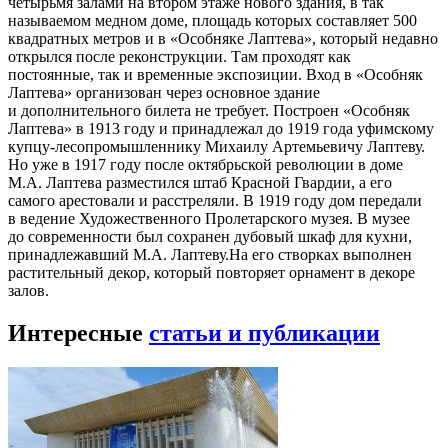
четырьмя залами на втором этаже нового здания, в так
называемом медном доме, площадь которых составляет 500
квадратных метров и в «Особняке Лаптева», который недавно
открылся после реконструкции. Там проходят как
постоянные, так и временные экспозиции. Вход в «Особняк
Лаптева» организован через основное здание
и дополнительного билета не требует. Построен «Особняк
Лаптева» в 1913 году и принадлежал до 1919 года уфимскому
купцу-лесопромышленнику Михаилу Артемьевичу Лаптеву.
Но уже в 1917 году после октябрьской революции в доме
М.А. Лаптева разместился штаб Красной Гвардии, а его
самого арестовали и расстреляли. В 1919 году дом передали
в ведение Художественного Пролетарского музея. В музее
до современности был сохранен дубовый шкаф для кухни,
принадлежавший М.А. Лаптеву.На его створках выполнен
растительный декор, который повторяет орнамент в декоре
залов.
Интересные
статьи и публикации