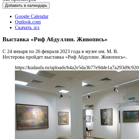
Добавить в календарь
Google Calendar
Outlook.com
Скачать .ics
Выставка «Риф Абдуллин. Живопись»
С 24 января по 26 февраля 2023 года в музее им. М. В.
Нестерова пройдет выставка «Риф Абдуллин. Живопись».
https://kudaufa.ru/uploads/b4a2e5da3b77e9dde1a7a293d9c920