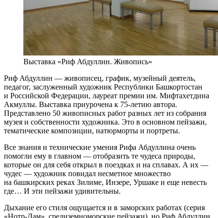
Выставка «Риф Абдуллин. Живопись»
Риф Абдуллин — живописец, график, музейный деятель,
педагог, заслуженный художник Республики Башкортостан
и Российской Федерации, лауреат премии им. Мифтахетдина
Акмуллы. Выставка приурочена к 75-летию автора.
Представлено 50 живописных работ разных лет из собрания
музея и собственности художника. Это в основном пейзажи,
тематические композиции, натюрморты и портреты.
Все знания и технические умения Рифа Абдуллина очень
помогли ему в главном — отобразить те чудеса природы,
которые он для себя открыл в поездках и на сплавах. А их —
чудес — художник повидал несметное множество
на башкирских реках Зилиме, Инзере, Уршаке и еще невесть
где… И эти пейзажи удивительны.
Дыхание его стиля ощущается и в заморских работах (серия
«Нотр-Дам», средиземноморские пейзажи), но Риф Абдуллин