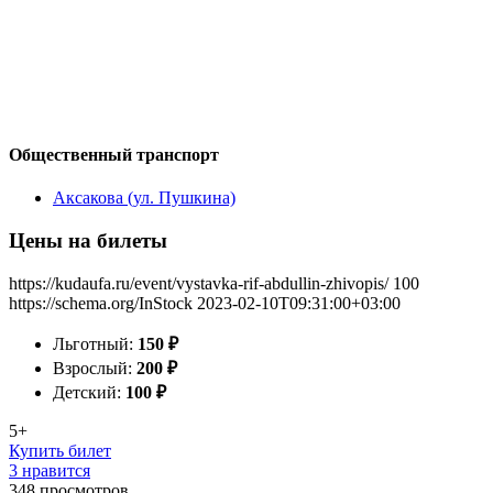
Общественный транспорт
Аксакова (ул. Пушкина)
Цены на билеты
https://kudaufa.ru/event/vystavka-rif-abdullin-zhivopis/
100
https://schema.org/InStock
2023-02-10T09:31:00+03:00
Льготный:
150
₽
Взрослый:
200
₽
Детский:
100
₽
5+
Купить билет
3 нравится
348
просмотров