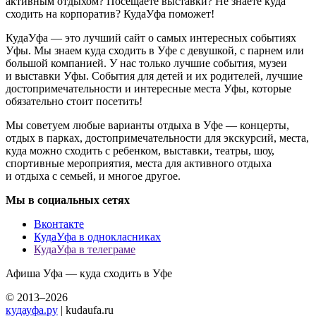
активным отдыхом? Посещаете выставки? Не знаете куда
сходить на корпоратив? КудаУфа поможет!
КудаУфа — это лучший сайт о самых интересных событиях
Уфы. Мы знаем куда сходить в Уфе с девушкой, с парнем или
большой компанией. У нас только лучшие события, музеи
и выставки Уфы. События для детей и их родителей, лучшие
достопримечательности и интересные места Уфы, которые
обязательно стоит посетить!
Мы советуем любые варианты отдыха в Уфе — концерты,
отдых в парках, достопримечательности для экскурсий, места,
куда можно сходить с ребенком, выставки, театры, шоу,
спортивные мероприятия, места для активного отдыха
и отдыха с семьей, и многое другое.
Мы в социальных сетях
Вконтакте
КудаУфа в однокласниках
КудаУфа в телеграме
Афиша Уфа — куда сходить в Уфе
© 2013–2026
кудауфа.ру
| kudaufa.ru