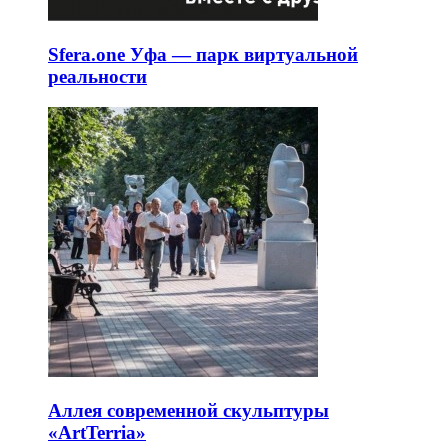
Sfera.one Уфа — парк виртуальной
реальности
Аллея современной скульптуры
«ArtTerria»