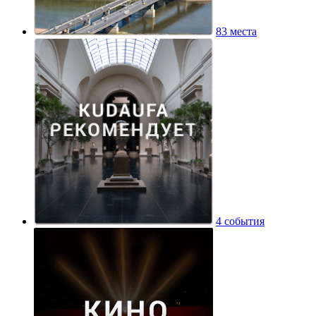
83 места
4 события