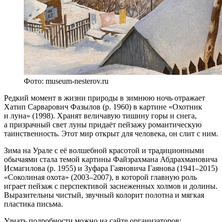
Фото: museum-nesterov.ru
Редкий момент в жизни природы в зимнюю ночь отражает
Хатип Сарварович Фазылов (р. 1960) в картине «Охотник
и луна» (1998). Хранят величавую тишину горы и снега,
а призрачный свет луны придаёт пейзажу романтическую
таинственность. Этот мир открыт для человека, он слит с ним.
Зима на Урале с её волшебной красотой и традиционными
обычаями стала темой картины Файзрахмана Абдрахмановича
Исмагилова (р. 1955) и Зуфара Гаяновича Гаянова (1941–2015)
«Соколиная охота» (2003–2007), в которой главную роль
играет пейзаж с перспективой заснеженных холмов и долины.
Выразительны чистый, звучный колорит полотна и мягкая
пластика письма.
Узнать подробности можно на сайте организаторов: