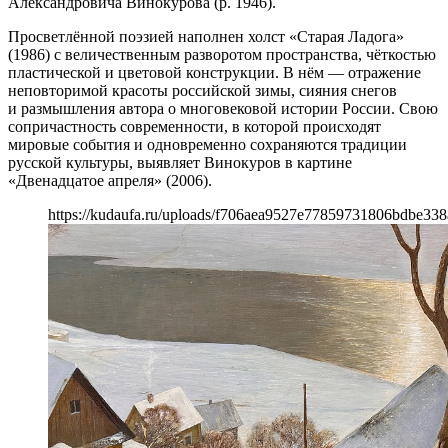
Александровича Винокурова (р. 1946).
Просветлённой поэзией наполнен холст «Старая Ладога»
(1986) с величественным разворотом пространства, чёткостью
пластической и цветовой конструкции. В нём — отражение
неповторимой красоты российской зимы, сияния снегов
и размышления автора о многовековой истории России. Свою
сопричастность современности, в которой происходят
мировые события и одновременно сохраняются традиции
русской культуры, выявляет Винокуров в картине
«Двенадцатое апреля» (2006).
https://kudaufa.ru/uploads/f706aea9527e77859731806bdbe338