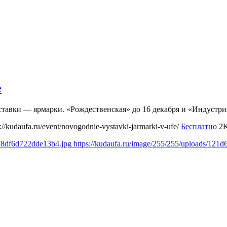
е
ставки — ярмарки. «Рождественская» до 16 декабря и «Индустр
s://kudaufa.ru/event/novogodnie-vystavki-jarmarki-v-ufe/
Бесплатно
2
378df6d722dde13b4.jpg
https://kudaufa.ru/image/255/255/uploads/12