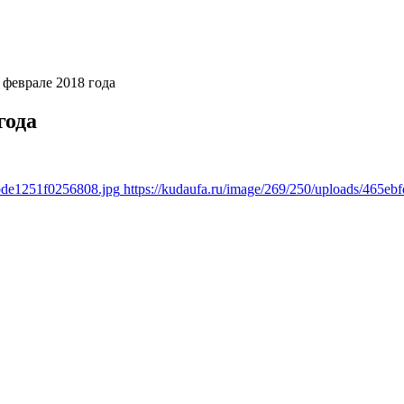
феврале 2018 года
года
0bde1251f0256808.jpg
https://kudaufa.ru/image/269/250/uploads/465