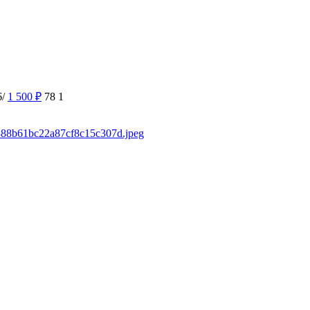
6/
1 500
₽
78
1
d/888b61bc22a87cf8c15c307d.jpeg