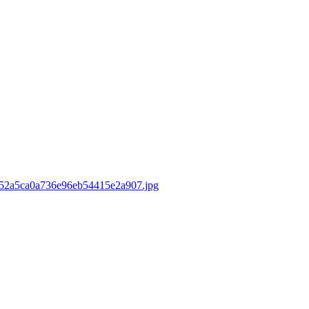
8052a5ca0a736e96eb54415e2a907.jpg