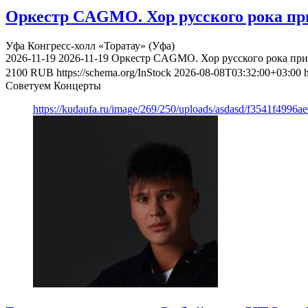
Оркестр CAGMO. Хор русского рока при
Уфа
Конгресс-холл «Торатау» (Уфа)
2026-11-19
2026-11-19
Оркестр CAGMO. Хор русского рока при 
2100
RUB
https://schema.org/InStock
2026-08-08T03:32:00+03:00
Советуем Концерты
https://kudaufa.ru/image/269/250/uploads/asdasd/f3541f4996