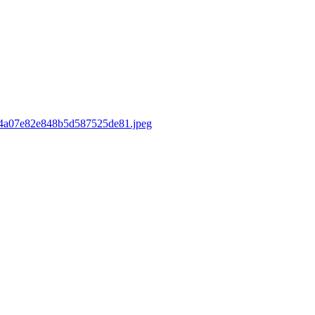
sd/4a07e82e848b5d587525de81.jpeg