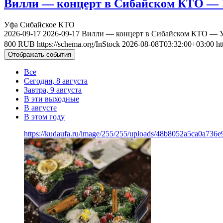
Вилли — концерт в Сибайском КТО — У
Уфа
Сибайское КТО
2026-09-17
2026-09-17
Вилли — концерт в Сибайском КТО — Уф
800
RUB
https://schema.org/InStock
2026-08-08T03:32:00+03:00
ht
Отображать события
Все
Сегодня, 8 августа
Завтра, 9 августа
В эти выходные
В августе
В этом году
https://kudaufa.ru/image/255/255/uploads/48b8052a5ca0a736