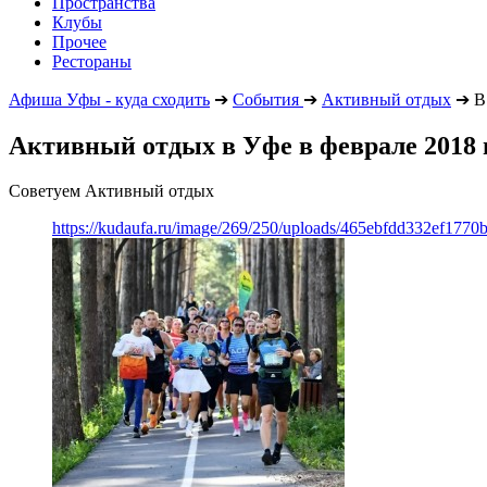
Пространства
Клубы
Прочее
Рестораны
Афиша Уфы - куда сходить
➔
События
➔
Активный отдых
➔
В 
Активный отдых в Уфе в феврале 2018 
Советуем Активный отдых
https://kudaufa.ru/image/269/250/uploads/465ebfdd332ef177