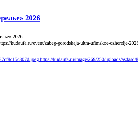
релье» 2026
елье» 2026
ttps://kudaufa.ru/event/zabeg-gorodskaja-ultra-ufimskoe-ozherelje-202
a87cf8c15c307d.jpeg
https://kudaufa.ru/image/269/250/uploads/asdas