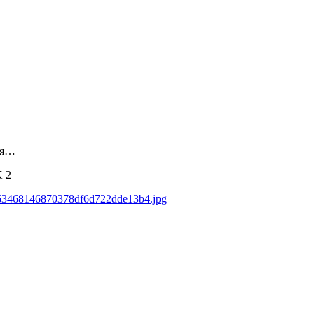
ия…
K
2
1d63468146870378df6d722dde13b4.jpg