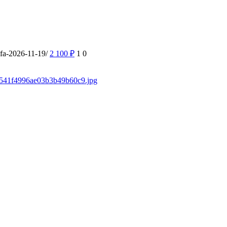
ufa-2026-11-19/
2 100
₽
1
0
/f3541f4996ae03b3b49b60c9.jpg