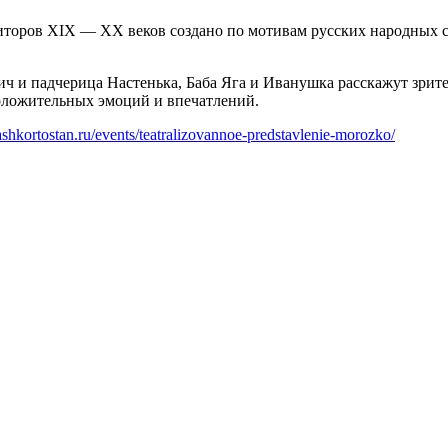
торов XIX — ХХ веков создано по мотивам русских народных ск
ч и падчерица Настенька, Баба Яга и Иванушка расскажут зрит
оложительных эмоций и впечатлений.
ashkortostan.ru/events/teatralizovannoe-predstavlenie-morozko/