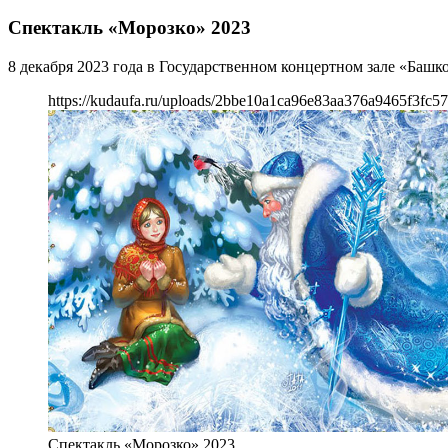
Спектакль «Морозко» 2023
8 декабря 2023 года в Государственном концертном зале «Башк
https://kudaufa.ru/uploads/2bbe10a1ca96e83aa376a9465f3fc57
Спектакль «Морозко» 2023