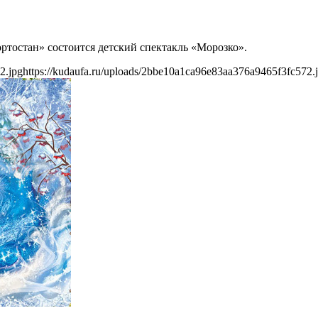
ортостан» состоится детский спектакль «Морозко».
2.jpg
https://kudaufa.ru/uploads/2bbe10a1ca96e83aa376a9465f3fc572.