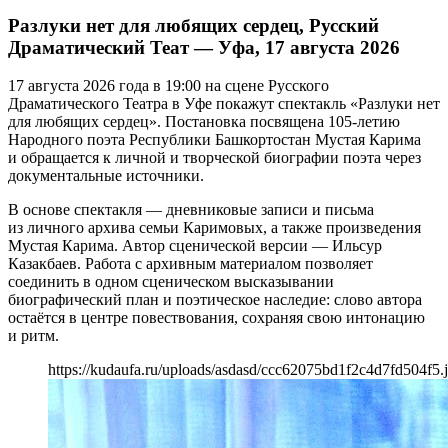
Разлуки нет для любящих сердец, Русский
Драматический Теат — Уфа, 17 августа 2026
17 августа 2026 года в 19:00 на сцене Русского
Драматического Театра в Уфе покажут спектакль «Разлуки нет
для любящих сердец». Постановка посвящена 105-летию
Народного поэта Республики Башкортостан Мустая Карима
и обращается к личной и творческой биографии поэта через
документальные источники.
В основе спектакля — дневниковые записи и письма
из личного архива семьи Каримовых, а также произведения
Мустая Карима. Автор сценической версии — Ильсур
Казакбаев. Работа с архивным материалом позволяет
соединить в одном сценическом высказывании
биографический план и поэтическое наследие: слово автора
остаётся в центре повествования, сохраняя свою интонацию
и ритм.
https://kudaufa.ru/uploads/asdasd/ccc62075bd1f2c4d7fd504f5.