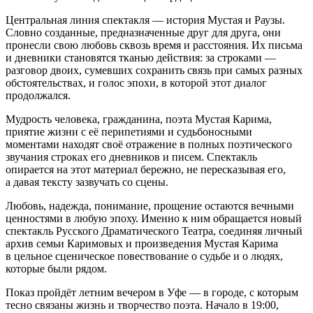
Центральная линия спектакля — история Мустая и Раузы.
Словно созданные, предназначенные друг для друга, они
пронесли свою любовь сквозь время и расстояния. Их письма
и дневники становятся тканью действия: за строками —
разговор двоих, сумевших сохранить связь при самых разных
обстоятельствах, и голос эпохи, в которой этот диалог
продолжался.
Мудрость человека, гражданина, поэта Мустая Карима,
приятие жизни с её перипетиями и судьбоносными
моментами находят своё отражение в полных поэтического
звучания строках его дневников и писем. Спектакль
опирается на этот материал бережно, не пересказывая его,
а давая тексту зазвучать со сцены.
Любовь, надежда, понимание, прощение остаются вечными
ценностями в любую эпоху. Именно к ним обращается новый
спектакль Русского Драматического Театра, соединяя личный
архив семьи Каримовых и произведения Мустая Карима
в цельное сценическое повествование о судьбе и о людях,
которые были рядом.
Показ пройдёт летним вечером в Уфе — в городе, с которым
тесно связаны жизнь и творчество поэта. Начало в 19:00,