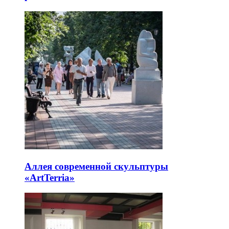
Аллея современной скульптуры
«ArtTerria»