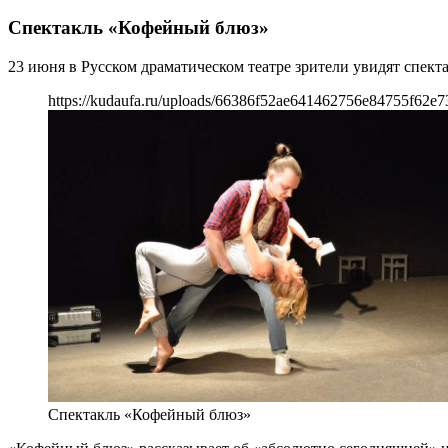
Спектакль «Кофейный блюз»
23 июня в Русском драматическом театре зрители увидят спек
https://kudaufa.ru/uploads/66386f52ae641462756e84755f62e7
Спектакль «Кофейный блюз»