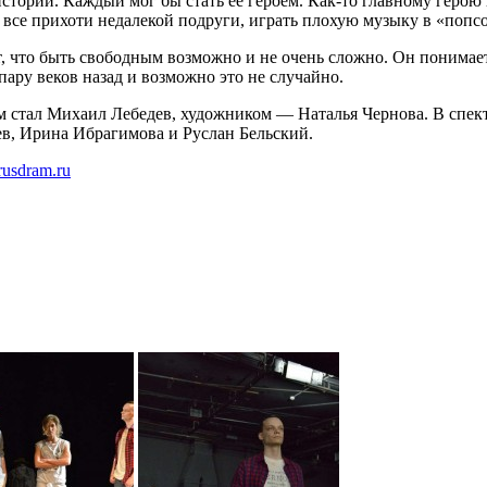
стории. Каждый мог бы стать ее героем. Как-то главному геро
 все прихоти недалекой подруги, играть плохую музыку в «попс
 что быть свободным возможно и не очень сложно. Он понимает
пару веков назад и возможно это не случайно.
ом стал Михаил Лебедев, художником — Наталья Чернова. В спе
в, Ирина Ибрагимова и Руслан Бельский.
rusdram.ru