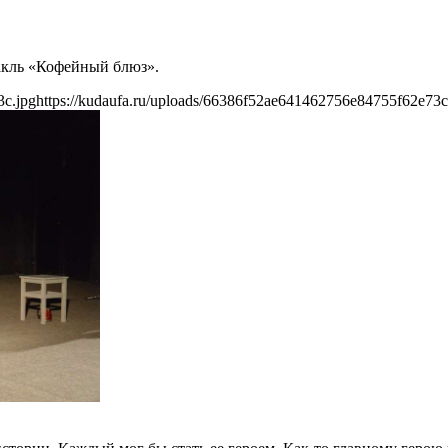
такль «Кофейный блюз».
3c.jpg
https://kudaufa.ru/uploads/66386f52ae641462756e84755f62e73c