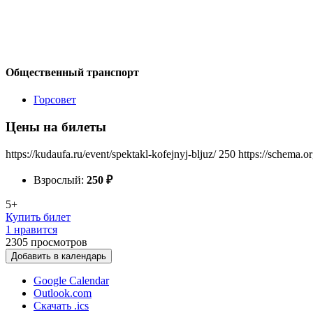
Общественный транспорт
Горсовет
Цены на билеты
https://kudaufa.ru/event/spektakl-kofejnyj-bljuz/
250
https://schema.o
Взрослый:
250
₽
5+
Купить билет
1 нравится
2305
просмотров
Добавить в календарь
Google Calendar
Outlook.com
Скачать .ics