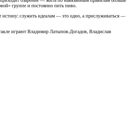
ю приходит озарение — жить по навязанным правилам больше
овой» группе и постоянно пить пиво.
 истину: служить идеалам — это одно, а прислуживаться —
ктакле играют Владимир Латыпов-Догадов, Владислав