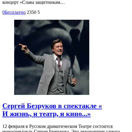
концерт «Слава защитникам…
0
Бесплатно
2350
5
Сергей Безруков в спектакле «
И жизнь, и театр, и кино...»
12 февраля в Русском драматическом Театре состоится
моноспектакль Сергея Безрукова. Это автопортрет самого