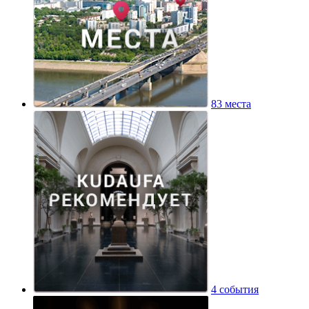
83 места
4 события