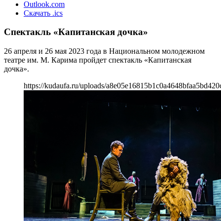
Outlook.com
Скачать .ics
Спектакль «Капитанская дочка»
26 апреля и 26 мая 2023 года в Национальном молодежном
театре им. М. Карима пройдет спектакль «Капитанская
дочка».
https://kudaufa.ru/uploads/a8e05e16815b1c0a4648bfaa5bd420