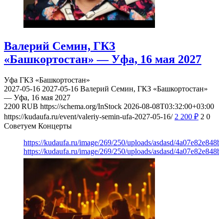
Валерий Семин, ГКЗ
«Башкортостан» — Уфа, 16 мая 2027
Уфа
ГКЗ «Башкортостан»
2027-05-16
2027-05-16
Валерий Семин, ГКЗ «Башкортостан»
— Уфа, 16 мая 2027
2200
RUB
https://schema.org/InStock
2026-08-08T03:32:00+03:00
https://kudaufa.ru/event/valeriy-semin-ufa-2027-05-16/
2 200
₽
2
0
Советуем Концерты
https://kudaufa.ru/image/269/250/uploads/asdasd/4a07e82e84
https://kudaufa.ru/image/269/250/uploads/asdasd/4a07e82e84