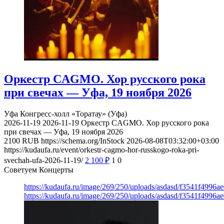
Оркестр CAGMO. Хор русского рока
при свечах — Уфа, 19 ноября 2026
Уфа
Конгресс-холл «Торатау» (Уфа)
2026-11-19
2026-11-19
Оркестр CAGMO. Хор русского рока
при свечах — Уфа, 19 ноября 2026
2100
RUB
https://schema.org/InStock
2026-08-08T03:32:00+03:00
https://kudaufa.ru/event/orkestr-cagmo-hor-russkogo-roka-pri-
svechah-ufa-2026-11-19/
2 100
₽
1
0
Советуем Концерты
https://kudaufa.ru/image/269/250/uploads/asdasd/f3541f4996
https://kudaufa.ru/image/269/250/uploads/asdasd/f3541f4996