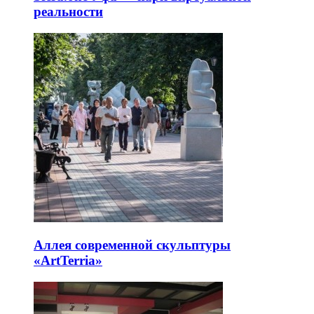
реальности
Аллея современной скульптуры
«ArtTerria»