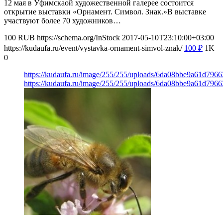
12 мая в Уфимскаой художественной галерее состоится
открытие выставки «Орнамент. Символ. Знак.»В выставке
участвуют более 70 художников…
100
RUB
https://schema.org/InStock
2017-05-10T23:10:00+03:00
https://kudaufa.ru/event/vystavka-ornament-simvol-znak/
100
₽
1K
0
https://kudaufa.ru/image/255/255/uploads/6da08bbe9a61d796
https://kudaufa.ru/image/255/255/uploads/6da08bbe9a61d796