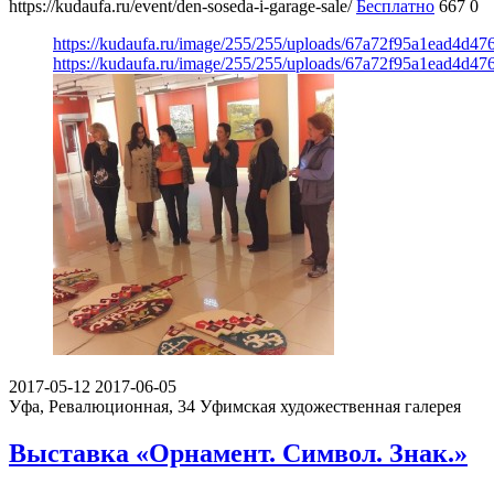
https://kudaufa.ru/event/den-soseda-i-garage-sale/
Бесплатно
667
0
https://kudaufa.ru/image/255/255/uploads/67a72f95a1ead4d4
https://kudaufa.ru/image/255/255/uploads/67a72f95a1ead4d4
2017-05-12
2017-06-05
Уфа, Ревалюционная, 34
Уфимская художественная галерея
Выставка «Орнамент. Символ. Знак.»