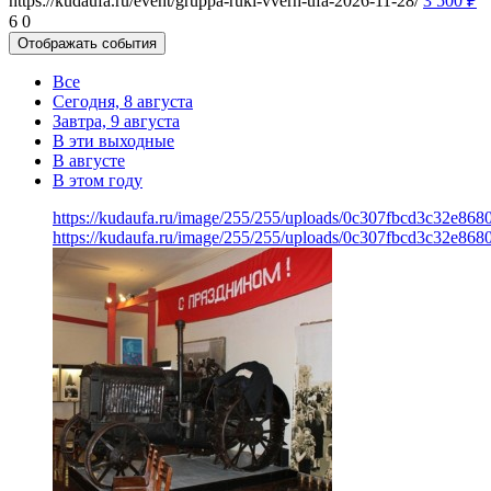
https://kudaufa.ru/event/gruppa-ruki-vverh-ufa-2026-11-28/
3 500
₽
6
0
Отображать события
Все
Сегодня, 8 августа
Завтра, 9 августа
В эти выходные
В августе
В этом году
https://kudaufa.ru/image/255/255/uploads/0c307fbcd3c32e86
https://kudaufa.ru/image/255/255/uploads/0c307fbcd3c32e86