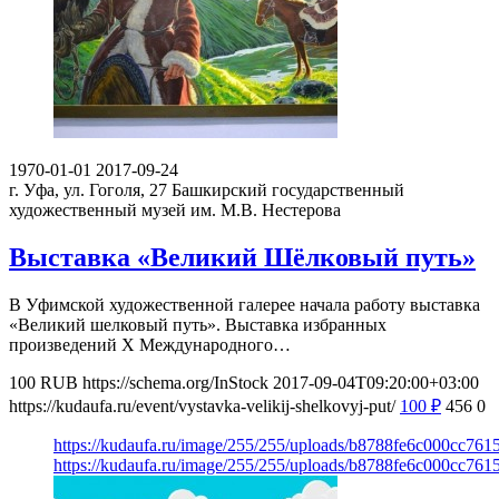
1970-01-01
2017-09-24
г. Уфа, ул. Гоголя, 27
Башкирский государственный
художественный музей им. М.В. Нестерова
Выставка «Великий Шёлковый путь»
В Уфимской художественной галерее начала работу выставка
«Великий шелковый путь». Выставка избранных
произведений Х Международного…
100
RUB
https://schema.org/InStock
2017-09-04T09:20:00+03:00
https://kudaufa.ru/event/vystavka-velikij-shelkovyj-put/
100
₽
456
0
https://kudaufa.ru/image/255/255/uploads/b8788fe6c000cc761
https://kudaufa.ru/image/255/255/uploads/b8788fe6c000cc761