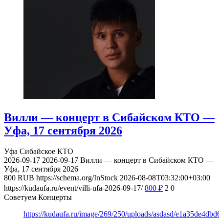
Вилли — концерт в Сибайском КТО —
Уфа, 17 сентября 2026
Уфа
Сибайское КТО
2026-09-17
2026-09-17
Вилли — концерт в Сибайском КТО —
Уфа, 17 сентября 2026
800
RUB
https://schema.org/InStock
2026-08-08T03:32:00+03:00
https://kudaufa.ru/event/villi-ufa-2026-09-17/
800
₽
2
0
Советуем Концерты
https://kudaufa.ru/image/269/250/uploads/asdasd/e1a35de4db