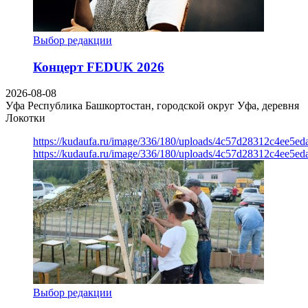
Выбор редакции
Концерт FEDUK 2026
2026-08-08
Уфа
Республика Башкортостан, городской округ Уфа, деревня
Локотки
https://kudaufa.ru/image/336/180/uploads/4c57d28312c4ee5ed
https://kudaufa.ru/image/336/180/uploads/4c57d28312c4ee5ed
Выбор редакции