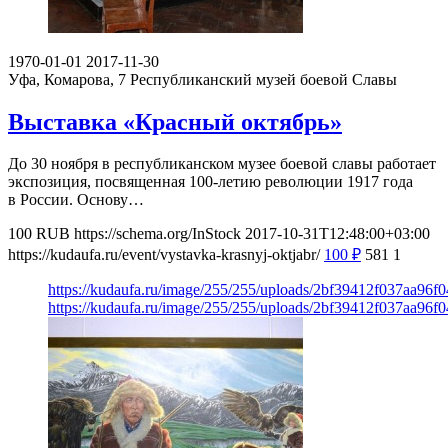
1970-01-01
2017-11-30
Уфа, Комарова, 7
Республиканский музей боевой Славы
Выставка «Красный октябрь»
До 30 ноября в республиканском музее боевой славы работает
экспозиция, посвященная 100-летию революции 1917 года
в России. Основу…
100
RUB
https://schema.org/InStock
2017-10-31T12:48:00+03:00
https://kudaufa.ru/event/vystavka-krasnyj-oktjabr/
100
₽
581
1
https://kudaufa.ru/image/255/255/uploads/2bf39412f037aa96f
https://kudaufa.ru/image/255/255/uploads/2bf39412f037aa96f