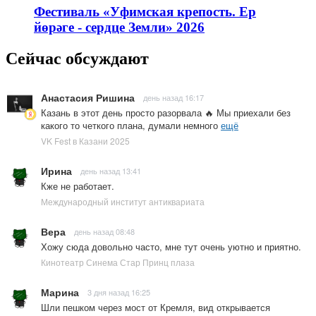
Фестиваль «Уфимская крепость. Ер
йөрәге - сердце Земли» 2026
Сейчас обсуждают
Анастасия Ришина
день назад 16:17
Казань в этот день просто разорвала 🔥 Мы приехали без
какого то четкого плана, думали немного
ещё
VK Fest в Казани 2025
Ирина
день назад 13:41
Кже не работает.
Международный институт антиквариата
Вера
день назад 08:48
Хожу сюда довольно часто, мне тут очень уютно и приятно.
Кинотеатр Синема Стар Принц плаза
Марина
3 дня назад 16:25
Шли пешком через мост от Кремля, вид открывается