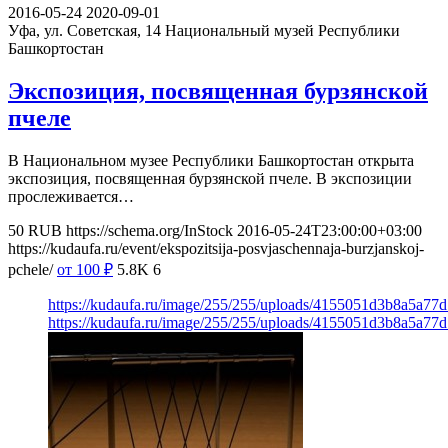
2016-05-24
2020-09-01
Уфа, ул. Советская, 14
Национальный музей Республики
Башкортостан
Экспозиция, посвященная бурзянской
пчеле
В Национальном музее Республики Башкортостан открыта
экспозиция, посвященная бурзянской пчеле. В экспозиции
прослеживается…
50
RUB
https://schema.org/InStock
2016-05-24T23:00:00+03:00
https://kudaufa.ru/event/ekspozitsija-posvjaschennaja-burzjanskoj-
pchele/
от 100
₽
5.8K
6
https://kudaufa.ru/image/255/255/uploads/4155051d3b8a5a77
https://kudaufa.ru/image/255/255/uploads/4155051d3b8a5a77