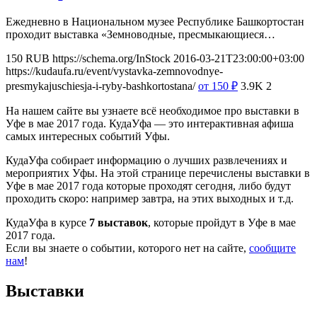
Ежедневно в Национальном музее Республике Башкортостан
проходит выставка «Земноводные, пресмыкающиеся…
150
RUB
https://schema.org/InStock
2016-03-21T23:00:00+03:00
https://kudaufa.ru/event/vystavka-zemnovodnye-
presmykajuschiesja-i-ryby-bashkortostana/
от 150
₽
3.9K
2
На нашем сайте вы узнаете всё необходимое про выставки в
Уфе в мае 2017 года. КудаУфа — это интерактивная афиша
самых интересных событий Уфы.
КудаУфа собирает информацию о лучших развлечениях и
мероприятих Уфы. На этой странице перечислены выставки в
Уфе в мае 2017 года которые проходят сегодня, либо будут
проходить скоро: например завтра, на этих выходных и т.д.
КудаУфа в курсе
7 выставок
, которые пройдут в Уфе в мае
2017 года.
Если вы знаете о событии, которого нет на сайте,
сообщите
нам
!
Выставки