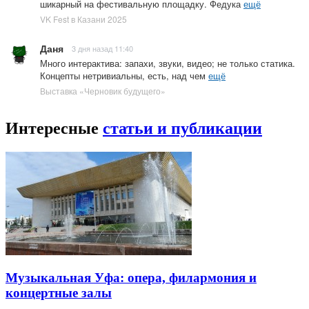
шикарный на фестивальную площадку. Федука
ещё
VK Fest в Казани 2025
Даня
3 дня назад 11:40
Много интерактива: запахи, звуки, видео; не только статика.
Концепты нетривиальны, есть, над чем
ещё
Выставка «Черновик будущего»
Интересные
статьи и публикации
Музыкальная Уфа: опера, филармония и
концертные залы