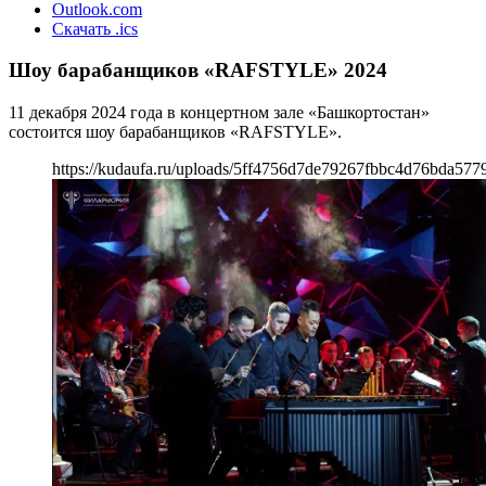
Outlook.com
Скачать .ics
Шоу барабанщиков «RAFSTYLE» 2024
11 декабря 2024 года в концертном зале «Башкортостан»
состоится шоу барабанщиков «RAFSTYLE».
https://kudaufa.ru/uploads/5ff4756d7de79267fbbc4d76bda5779