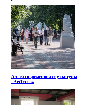
Аллея современной скульптуры
«ArtTerria»