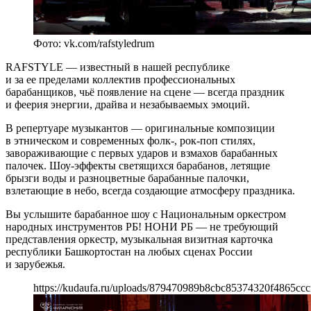
Фото: vk.com/rafstyledrum
RAFSTYLE — известный в нашей республике
и за ее пределами коллектив профессиональных
барабанщиков, чьё появление на сцене — всегда праздник
и феерия энергии, драйва и незабываемых эмоций.
В репертуаре музыкантов — оригинальные композиции
в этническом и современных фолк-, рок-поп стилях,
завораживающие с первых ударов и взмахов барабанных
палочек. Шоу-эффекты светящихся барабанов, летящие
брызги воды и разноцветные барабанные палочки,
взлетающие в небо, всегда создающие атмосферу праздника.
Вы услышите барабанное шоу с Национальным оркестром
народных инструментов РБ! НОНИ РБ — не требующий
представления оркестр, музыкальная визитная карточка
республики Башкортостан на любых сценах России
и зарубежья.
https://kudaufa.ru/uploads/879470989b8cbc85374320f4865ccc