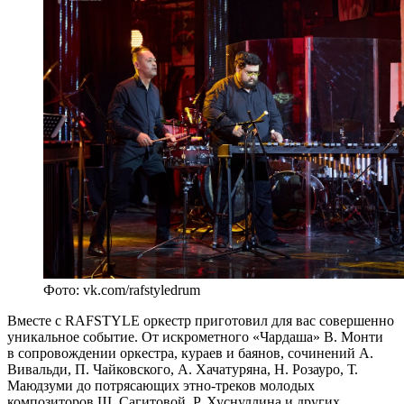
Фото: vk.com/rafstyledrum
Вместе с RAFSTYLE оркестр приготовил для вас совершенно
уникальное событие. От искрометного «Чардаша» В. Монти
в сопровождении оркестра, кураев и баянов, сочинений А.
Вивальди, П. Чайковского, А. Хачатуряна, Н. Розауро, Т.
Маюдзуми до потрясающих этно-треков молодых
композиторов Ш. Сагитовой, Р. Хуснуллина и других.