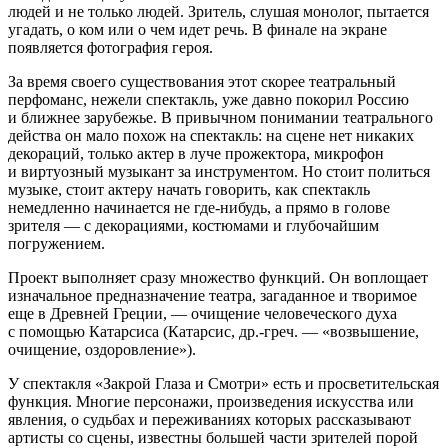
людей и не только людей. Зритель, слушая монолог, пытается
угадать, о ком или о чем идет речь. В финале на экране
появляется фотография героя.
За время своего существования этот скорее театральный
перфоманс, нежели спектакль, уже давно покорил Россию
и ближнее зарубежье. В привычном понимании театрального
действа он мало похож на спектакль: на сцене нет никаких
декораций, только актер в луче прожектора, микрофон
и виртуозный музыкант за инструментом. Но стоит политься
музыке, стоит актеру начать говорить, как спектакль
немедленно начинается не где-нибудь, а прямо в голове
зрителя — с декорациями, костюмами и глубочайшим
погружением.
Проект выполняет сразу множество функций. Он воплощает
изначальное предназначение театра, загаданное и творимое
еще в Древней Греции, — очищение человеческого духа
с помощью Катарсиса (Катарсис, др.-греч. — «возвышение,
очищение, оздоровление»).
У спектакля «Закрой Глаза и Смотри» есть и просветительская
функция. Многие персонажи, произведения искусства или
явления, о судьбах и переживаниях которых рассказывают
артисты со сцены, известны большей части зрителей порой