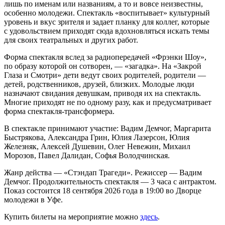
лишь по именам или названиям, а то и вовсе неизвестны,
особенно молодежи. Спектакль «воспитывает» культурный
уровень и вкус зрителя и задает планку для коллег, которые
с удовольствием приходят сюда вдохновляться искать темы
для своих театральных и других работ.
Форма спектакля вслед за радиопередачей «Фрэнки Шоу»,
по образу которой он сотворен, — «загадка». На «Закрой
Глаза и Смотри» дети ведут своих родителей, родители —
детей, родственников, друзей, близких. Молодые люди
назначают свидания девушкам, приводя их на спектакль.
Многие приходят не по одному разу, как и предусматривает
форма спектакля-трансформера.
В спектакле принимают участие: Вадим Демчог, Маргарита
Быстрякова, Александра Грин, Юлия Лазерсон, Юлия
Железняк, Алексей Душевин, Олег Невежин, Михаил
Морозов, Павел Далидан, Софья Володчинская.
Жанр действа — «Стэндап Трагеди». Режиссер — Вадим
Демчог. Продолжительность спектакля — 3 часа с антрактом.
Показ состоится 18 сентября 2026 года в 19:00 во Дворце
молодежи в Уфе.
Купить билеты на мероприятие можно
здесь
.