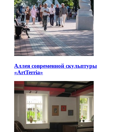
Аллея современной скульптуры
«ArtTerria»