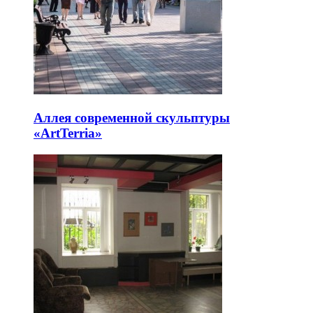
Аллея современной скульптуры
«ArtTerria»