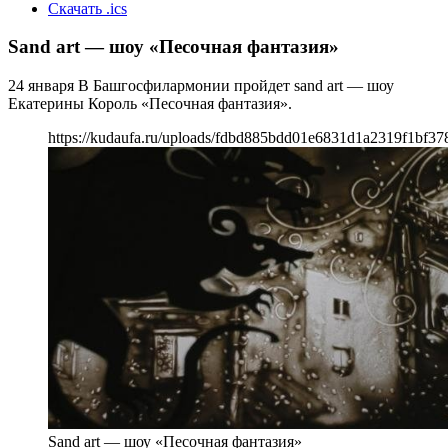
Скачать .ics
Sand art — шоу «Песочная фантазия»
24 января В Башгосфилармонии пройдет sand art — шоу
Екатерины Король «Песочная фантазия».
https://kudaufa.ru/uploads/fdbd885bdd01e6831d1a2319f1bf37
Sand art — шоу «Песочная фантазия»