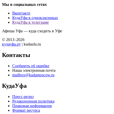
Мы в социальных сетях
Вконтакте
КудаУфа в однокласниках
КудаУфа в телеграме
Афиша Уфа — куда сходить в Уфе
© 2013–2026
кудауфа.ру
| kudaufa.ru
Контакты
Сообщить об ошибке
Наша электронная почта
mailbox@kudamoscow.ru
КудаУфа
Пресс-релиз
Редакционная политика
Правовая информация
Формат ресурса