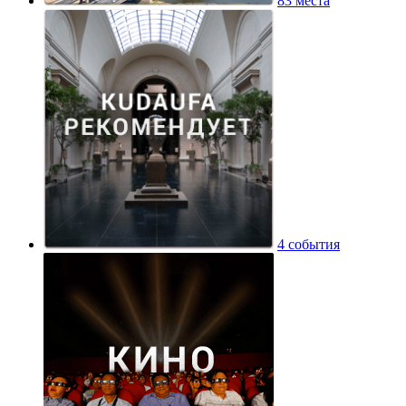
83 места
4 события