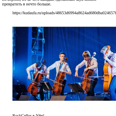
превратить в нечто больше.
https://kudaufa.ru/uploads/48653d6994a8624ad680dba024657f
RockCellos в Уфе!