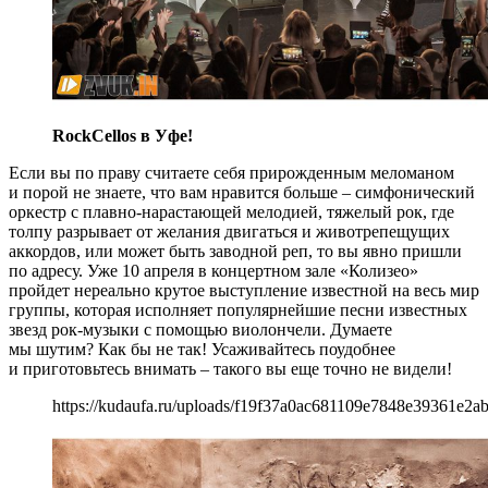
RockCellos в Уфе!
Если вы по праву считаете себя прирожденным меломаном
и порой не знаете, что вам нравится больше – симфонический
оркестр с плавно-нарастающей мелодией, тяжелый рок, где
толпу разрывает от желания двигаться и животрепещущих
аккордов, или может быть заводной реп, то вы явно пришли
по адресу. Уже 10 апреля в концертном зале «Колизео»
пройдет нереально крутое выступление известной на весь мир
группы, которая исполняет популярнейшие песни известных
звезд рок-музыки с помощью виолончели. Думаете
мы шутим? Как бы не так! Усаживайтесь поудобнее
и приготовьтесь внимать – такого вы еще точно не видели!
https://kudaufa.ru/uploads/f19f37a0ac681109e7848e39361e2ab