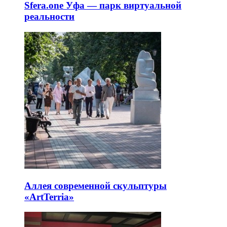
Sfera.one Уфа — парк виртуальной
реальности
Аллея современной скульптуры
«ArtTerria»