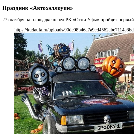
Праздник «Автохэллоуин»
27 октября на площадке перед РК «Огни Уфы» пройдет первый
https://kudaufa.ru/uploads/90dc98b46a7a9ed4562abe7114e8bd