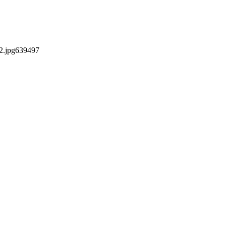
2.jpg
639
497