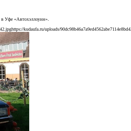
 в Уфе «Автохэллоуин».
42.jpg
https://kudaufa.ru/uploads/90dc98b46a7a9ed4562abe7114e8bd4