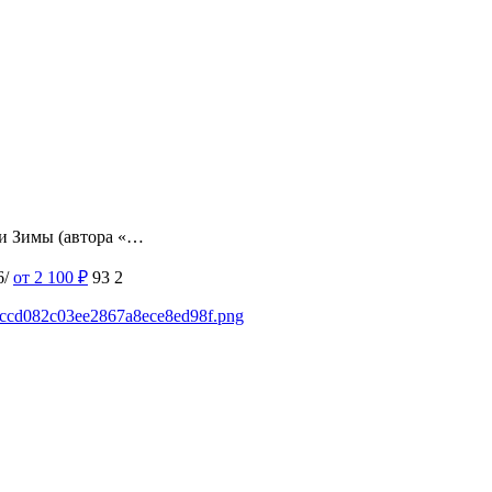
ии Зимы (автора «…
6/
от 2 100
₽
93
2
ed6ccd082c03ee2867a8ece8ed98f.png