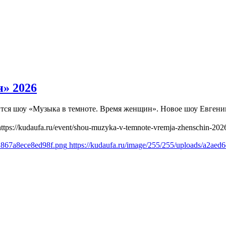
» 2026
оится шоу «Музыка в темноте. Время женщин». Новое шоу Евген
https://kudaufa.ru/event/shou-muzyka-v-temnote-vremja-zhenschin-202
e2867a8ece8ed98f.png
https://kudaufa.ru/image/255/255/uploads/a2a