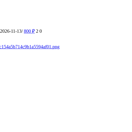
-2026-11-13/
800
₽
2
0
d/4c154a5b714c9b1a5594af01.png