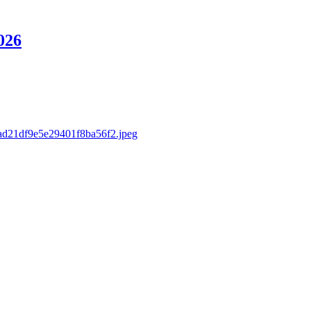
026
/3ad21df9e5e29401f8ba56f2.jpeg