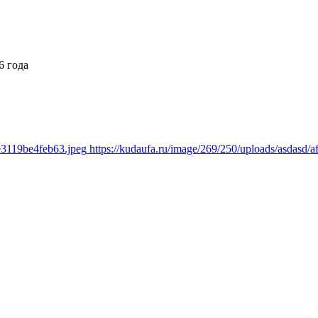
6 года
e3119be4feb63.jpeg
https://kudaufa.ru/image/269/250/uploads/asdasd