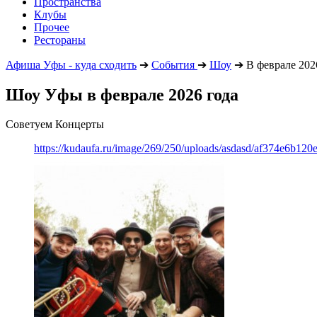
Пространства
Клубы
Прочее
Рестораны
Афиша Уфы - куда сходить
➔
События
➔
Шоу
➔
В феврале 202
Шоу Уфы в феврале 2026 года
Советуем Концерты
https://kudaufa.ru/image/269/250/uploads/asdasd/af374e6b120