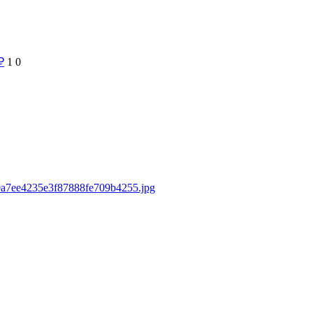
₽
1
0
270a7ee4235e3f87888fe709b4255.jpg