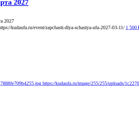
рта 2027
та 2027
https://kudaufa.ru/event/zapchasti-dlya-schastya-ufa-2027-03-11/
1 500
f87888fe709b4255.jpg
https://kudaufa.ru/image/255/255/uploads/1c2