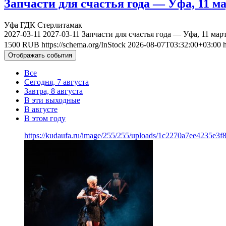
Запчасти для счастья года — Уфа, 11 ма
Уфа
ГДК Стерлитамак
2027-03-11
2027-03-11
Запчасти для счастья года — Уфа, 11 мар
1500
RUB
https://schema.org/InStock
2026-08-07T03:32:00+03:00
Отображать события
Все
Сегодня, 7 августа
Завтра, 8 августа
В эти выходные
В августе
В этом году
https://kudaufa.ru/image/255/255/uploads/1c2270a7ee4235e3