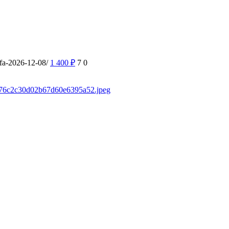
ufa-2026-12-08/
1 400
₽
7
0
sd/76c2c30d02b67d60e6395a52.jpeg