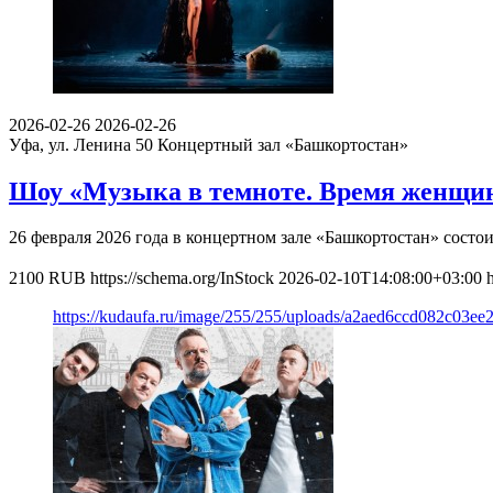
2026-02-26
2026-02-26
Уфа, ул. Ленина 50
Концертный зал «Башкортостан»
Шоу «Музыка в темноте. Время женщин
26 февраля 2026 года в концертном зале «Башкортостан» сост
2100
RUB
https://schema.org/InStock
2026-02-10T14:08:00+03:00
https://kudaufa.ru/image/255/255/uploads/a2aed6ccd082c03e