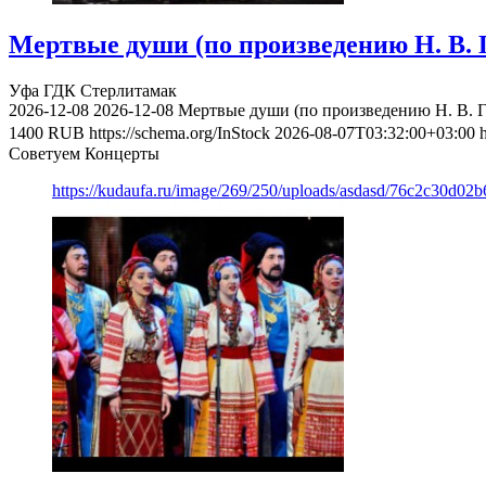
Мертвые души (по произведению Н. В. Г
Уфа
ГДК Стерлитамак
2026-12-08
2026-12-08
Мертвые души (по произведению Н. В. Г
1400
RUB
https://schema.org/InStock
2026-08-07T03:32:00+03:00
Советуем Концерты
https://kudaufa.ru/image/269/250/uploads/asdasd/76c2c30d02