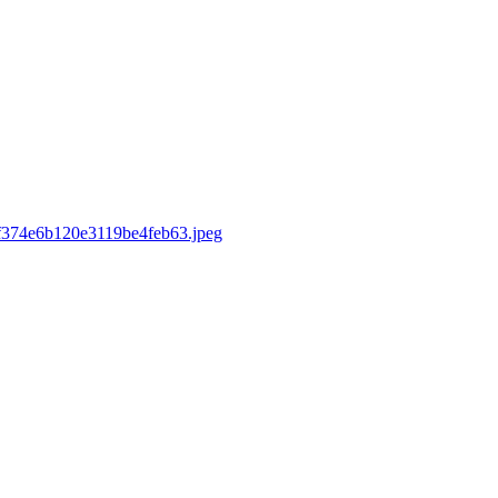
/af374e6b120e3119be4feb63.jpeg