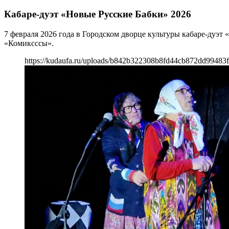
Кабаре-дуэт «Новые Русские Бабки» 2026
7 февраля 2026 года в Городском дворце культуры кабаре-дуэт
«Комиксссы».
https://kudaufa.ru/uploads/b842b322308b8fd44cb872dd99483