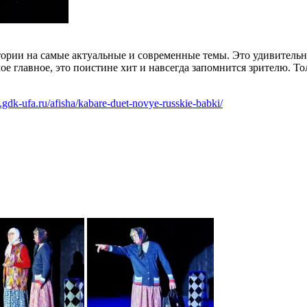
ории на самые актуальные и современные темы. Это удивительн
ое главное, это поистине хит и навсегда запомнится зрителю. Т
gdk-ufa.ru/afisha/kabare-duet-novye-russkie-babki/