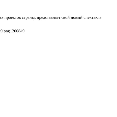
их проектов страны, представляет свой новый спектакль
c0.png
1200
849