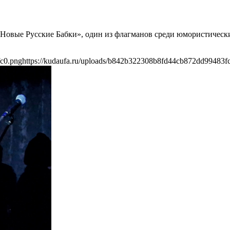
 «Новые Русские Бабки», один из флагманов среди юмористическ
fc0.png
https://kudaufa.ru/uploads/b842b322308b8fd44cb872dd99483f