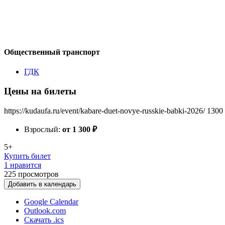
Общественный транспорт
ГДК
Цены на билеты
https://kudaufa.ru/event/kabare-duet-novye-russkie-babki-2026/
1300
Взрослый:
от 1 300
₽
5+
Купить билет
1 нравится
225
просмотров
Добавить в календарь
Google Calendar
Outlook.com
Скачать .ics