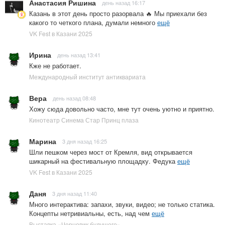
Анастасия Ришина
день назад 16:17
Казань в этот день просто разорвала 🔥 Мы приехали без
какого то четкого плана, думали немного
ещё
VK Fest в Казани 2025
Ирина
день назад 13:41
Кже не работает.
Международный институт антиквариата
Вера
день назад 08:48
Хожу сюда довольно часто, мне тут очень уютно и приятно.
Кинотеатр Синема Стар Принц плаза
Марина
3 дня назад 16:25
Шли пешком через мост от Кремля, вид открывается
шикарный на фестивальную площадку. Федука
ещё
VK Fest в Казани 2025
Даня
3 дня назад 11:40
Много интерактива: запахи, звуки, видео; не только статика.
Концепты нетривиальны, есть, над чем
ещё
Выставка «Черновик будущего»