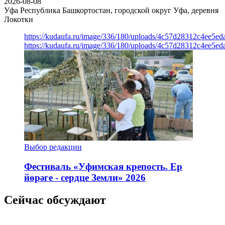
2026-08-08
Уфа
Республика Башкортостан, городской округ Уфа, деревня
Локотки
https://kudaufa.ru/image/336/180/uploads/4c57d28312c4ee5ed
https://kudaufa.ru/image/336/180/uploads/4c57d28312c4ee5ed
Выбор редакции
Фестиваль «Уфимская крепость. Ер
йөрәге - сердце Земли» 2026
Сейчас обсуждают