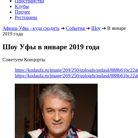
Пространства
Клубы
Прочее
Рестораны
Афиша Уфы - куда сходить
➔
События
➔
Шоу
➔
В январе
2019 года
Шоу Уфы в январе 2019 года
Советуем Концерты
https://kudaufa.ru/image/269/250/uploads/asdasd/888b61bc22
https://kudaufa.ru/image/269/250/uploads/asdasd/888b61bc22