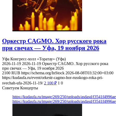
Оркестр CAGMO. Хор русского рока
при свечах — Уфа, 19 ноября 2026
Уфа
Конгресс-холл «Торатау» (Уфа)
2026-11-19
2026-11-19
Оркестр CAGMO. Хор русского рока
при свечах — Уфа, 19 ноября 2026
2100
RUB
https://schema.org/InStock
2026-08-08T03:32:00+03:00
https://kudaufa.ru/event/orkestr-cagmo-hor-russkogo-roka-pri-
svechah-ufa-2026-11-19/
2 100
₽
1
0
Советуем Концерты
https://kudaufa.ru/image/269/250/uploads/asdasd/f3541f4996
https://kudaufa.ru/image/269/250/uploads/asdasd/f3541f4996