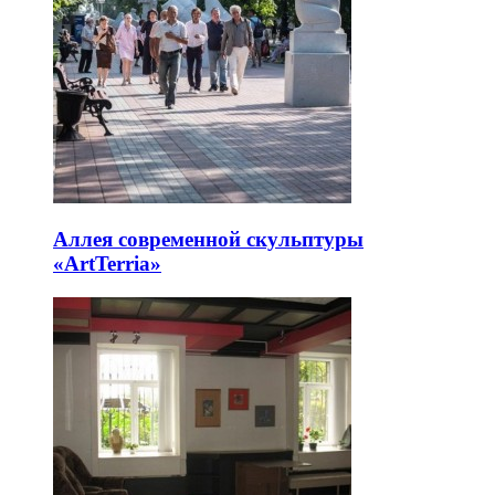
Аллея современной скульптуры
«ArtTerria»