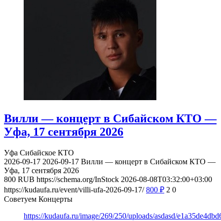
Вилли — концерт в Сибайском КТО —
Уфа, 17 сентября 2026
Уфа
Сибайское КТО
2026-09-17
2026-09-17
Вилли — концерт в Сибайском КТО —
Уфа, 17 сентября 2026
800
RUB
https://schema.org/InStock
2026-08-08T03:32:00+03:00
https://kudaufa.ru/event/villi-ufa-2026-09-17/
800
₽
2
0
Советуем Концерты
https://kudaufa.ru/image/269/250/uploads/asdasd/e1a35de4db