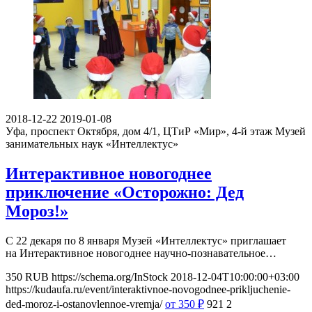
2018-12-22
2019-01-08
Уфа, проспект Октября, дом 4/1, ЦТиР «Мир», 4-й этаж
Музей
занимательных наук «Интеллектус»
Интерактивное новогоднее
приключение «Осторожно: Дед
Мороз!»
С 22 декаря по 8 января Музей «Интеллектус» приглашает
на Интерактивное новогоднее научно-познавательное…
350
RUB
https://schema.org/InStock
2018-12-04T10:00:00+03:00
https://kudaufa.ru/event/interaktivnoe-novogodnee-prikljuchenie-
ded-moroz-i-ostanovlennoe-vremja/
от 350
₽
921
2