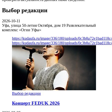
Выбор редакции
2026-10-11
Уфа, улица 50-летия Октября, дом 19
Развлекательный
комплекс «Огни Уфы»
https://kudaufa.ru/image/336/180/uploads/0c3b8a72e1bad118
https://kudaufa.ru/image/336/180/uploads/0c3b8a72e1bad118
Выбор редакции
Концерт FEDUK 2026