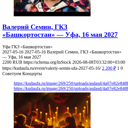
Валерий Семин, ГКЗ
«Башкортостан» — Уфа, 16 мая 2027
Уфа
ГКЗ «Башкортостан»
2027-05-16
2027-05-16
Валерий Семин, ГКЗ «Башкортостан»
— Уфа, 16 мая 2027
2200
RUB
https://schema.org/InStock
2026-08-08T03:32:00+03:00
https://kudaufa.ru/event/valeriy-semin-ufa-2027-05-16/
2 200
₽
1
0
Советуем Концерты
https://kudaufa.ru/image/269/250/uploads/asdasd/4a07e82e84
https://kudaufa.ru/image/269/250/uploads/asdasd/4a07e82e84