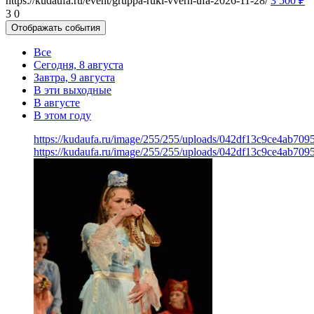
https://kudaufa.ru/event/gruppa-ruki-vverh-ufa-2026-11-28/
3 500
₽
3
0
Отображать события
Все
Сегодня, 8 августа
Завтра, 9 августа
В эти выходные
В августе
В этом году
https://kudaufa.ru/image/255/255/uploads/042df13c9ce4ab70
https://kudaufa.ru/image/255/255/uploads/042df13c9ce4ab70