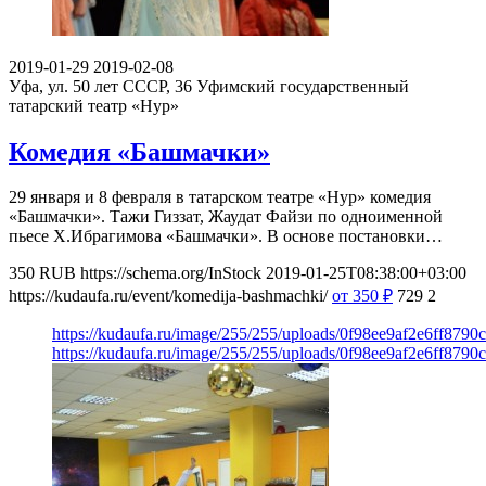
2019-01-29
2019-02-08
Уфа, ул. 50 лет СССР, 36
Уфимский государственный
татарский театр «Нур»
Комедия «Башмачки»
29 января и 8 февраля в татарском театре «Нур» комедия
«Башмачки». Тажи Гиззат, Жаудат Файзи по одноименной
пьесе Х.Ибрагимова «Башмачки». В основе постановки…
350
RUB
https://schema.org/InStock
2019-01-25T08:38:00+03:00
https://kudaufa.ru/event/komedija-bashmachki/
от 350
₽
729
2
https://kudaufa.ru/image/255/255/uploads/0f98ee9af2e6ff8790
https://kudaufa.ru/image/255/255/uploads/0f98ee9af2e6ff8790