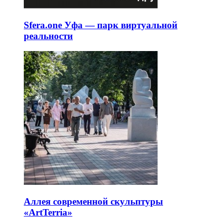
Sfera.one Уфа — парк виртуальной
реальности
Аллея современной скульптуры
«ArtTerria»