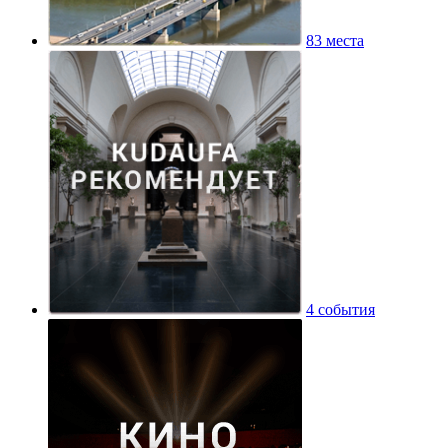
83 места
4 события