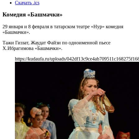
Скачать .ics
Комедия «Башмачки»
29 января и 8 февраля в татарском театре «Нур» комедия
«Башмачки».
Тажи Гиззат, Жаудат Файзи по одноименной пьесе
Х.Ибрагимова «Башмачки».
https://kudaufa.ru/uploads/042df13c9ce4ab709511c168275f16