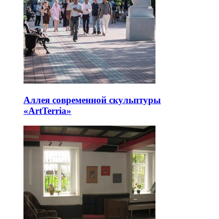
Аллея современной скульптуры
«ArtTerria»