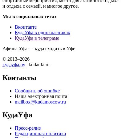
спортивные мероприятия, места для активного отдыха
и отдыха с семьей, и многое другое.
Мы в социальных сетях
Вконтакте
КудаУфа в однокласниках
КудаУфа в телеграме
Афиша Уфа — куда сходить в Уфе
© 2013–2026
кудауфа.ру
| kudaufa.ru
Контакты
Сообщить об ошибке
Наша электронная почта
mailbox@kudamoscow.ru
КудаУфа
Пресс-релиз
Редакционная политика