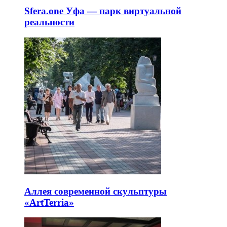
Sfera.one Уфа — парк виртуальной
реальности
Аллея современной скульптуры
«ArtTerria»