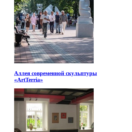
Аллея современной скульптуры
«ArtTerria»