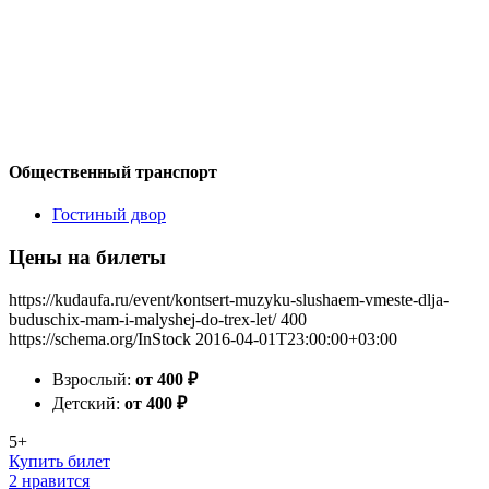
Общественный транспорт
Гостиный двор
Цены на билеты
https://kudaufa.ru/event/kontsert-muzyku-slushaem-vmeste-dlja-
buduschix-mam-i-malyshej-do-trex-let/
400
https://schema.org/InStock
2016-04-01T23:00:00+03:00
Взрослый:
от 400
₽
Детский:
от 400
₽
5+
Купить билет
2 нравится