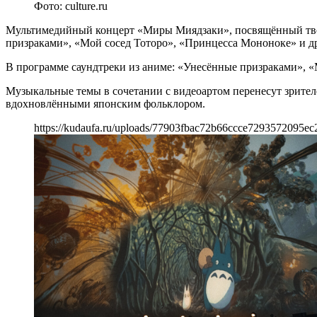
Фото: culture.ru
Мультимедийный концерт «Миры Миядзаки», посвящённый твор
призраками», «Мой сосед Тоторо», «Принцесса Мононоке» и д
В программе саундтреки из аниме: «Унесённые призраками», «
Музыкальные темы в сочетании с видеоартом перенесут зрите
вдохновлёнными японским фольклором.
https://kudaufa.ru/uploads/77903fbac72b66ccce7293572095ec