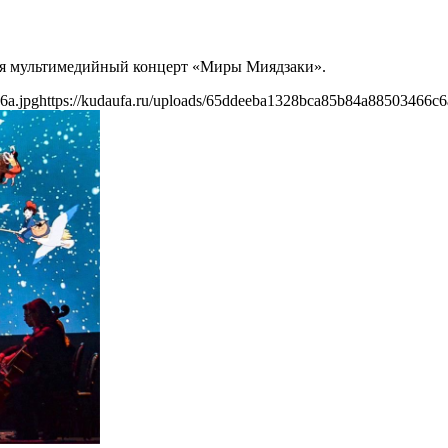
тся мультимедийный концерт «Миры Миядзаки».
6a.jpg
https://kudaufa.ru/uploads/65ddeeba1328bca85b84a88503466c6