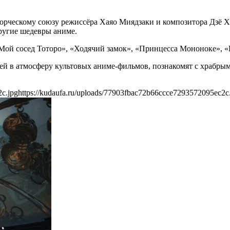
ческому союзу режиссёра Хаяо Миядзаки и композитора Дзё Хис
ругие шедевры аниме.
Мой сосед Тоторо», «Ходячий замок», «Принцесса Мононоке», «
лей в атмосферу культовых аниме-фильмов, познакомят с храбр
2c.jpg
https://kudaufa.ru/uploads/77903fbac72b66ccce7293572095ec2c