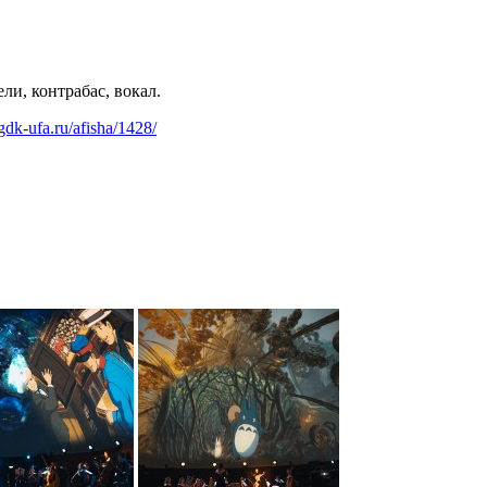
ли, контрабас, вокал.
gdk-ufa.ru/afisha/1428/