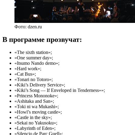
Фото: dzen.ru
В программе прозвучат:
«The sixth station»;
«One summer day»;
«Itsumo Nando demo»;
«Hard work»;
«Cat Bus»;
«Tonari no Totoro»;
«Kiki’s Delivery Service»;
«Kiki’s Song — If Enveloped in Tenderness»»;
«Princess Mononoke»;
«Ashitaka and San»;
«Toki ni wa Mukashi»;
«Howl’s moving castle»;
«Castle in the sky»;
«Sekai no Yakusoku»;
«Labyrinth of Eden»;
«Silencio de Parc Guell»;