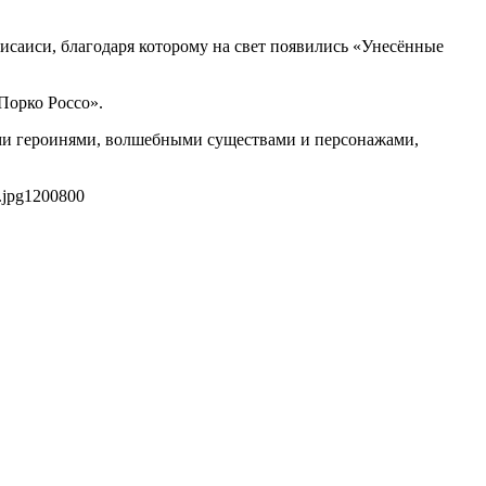
аиси, благодаря которому на свет появились «Унесённые
Порко Россо».
ыми героинями, волшебными существами и персонажами,
.jpg
1200
800