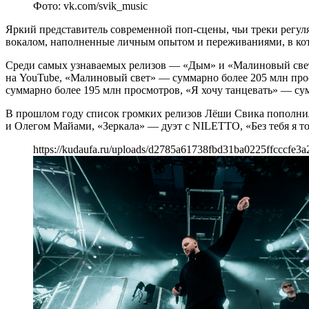
Фото: vk.com/svik_music
Яркий представитель современной поп-сцены, чьи треки регу
вокалом, наполненные личным опытом и переживаниями, в кот
Среди самых узнаваемых релизов — «Дым» и «Малиновый свет»
на YouTube, «Малиновый свет» — суммарно более 205 млн про
суммарно более 195 млн просмотров, «Я хочу танцевать» — су
В прошлом году список громких релизов Лёши Свика пополнил
и Олегом Майами, «Зеркала» — дуэт с NILETTO, «Без тебя я т
https://kudaufa.ru/uploads/d2785a61738fbd31ba0225ffcccfe3a