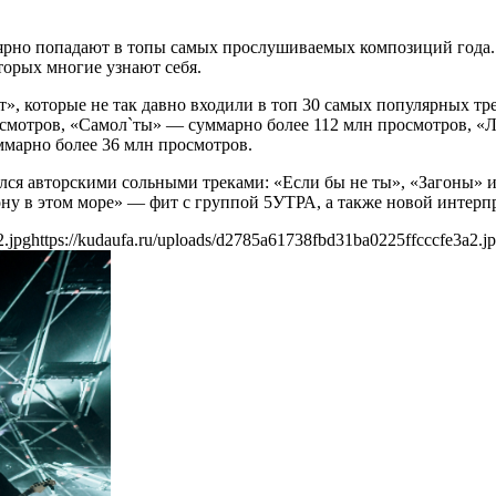
лярно попадают в топы самых прослушиваемых композиций года
орых многие узнают себя.
, которые не так давно входили в топ 30 самых популярных тр
смотров, «Самол`ты» — суммарно более 112 млн просмотров, «
ммарно более 36 млн просмотров.
ся авторскими сольными треками: «Если бы не ты», «Загоны» 
ону в этом море» — фит с группой 5УТРА, а также новой интерп
2.jpg
https://kudaufa.ru/uploads/d2785a61738fbd31ba0225ffcccfe3a2.j