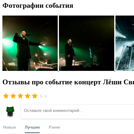
Фотографии события
Отзывы про событие концерт Лёши Св
/
5
2
Новые
Лучшие
Ранее