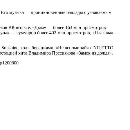
. Его музыка — проникновенные баллады с узнаваемым
еков ВКонтакте. «Дым» — более 163 млн просмотров
Луна» — суммарно более 402 млн просмотров, «Плакала» —
и Sunshine, коллаборациями: «Не вспоминай» с NILETTO
ретацией хита Владимира Преснякова «Замок из дождя».
pg
1200
800