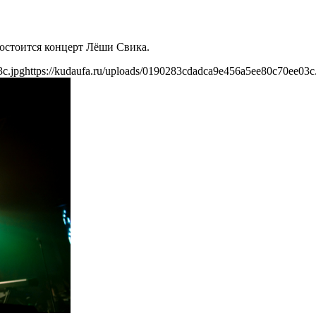
состоится концерт Лёши Свика.
3c.jpg
https://kudaufa.ru/uploads/0190283cdadca9e456a5ee80c70ee03c