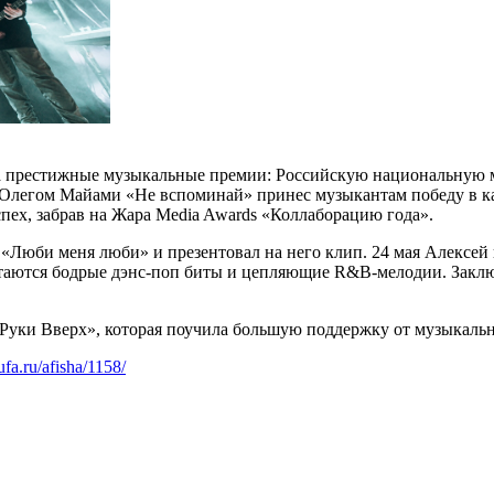
а престижные музыкальные премии: Российскую национальную
 Олегом Майами «Не вспоминай» принес музыкантам победу в кат
пех, забрав на Жара Media Awards «Коллаборацию года».
Люби меня люби» и презентовал на него клип. 24 мая Алексей
етаются бодрые дэнс-поп биты и цепляющие R&B-мелодии. Закл
«Руки Вверх», которая поучила большую поддержку от музыкаль
ufa.ru/afisha/1158/