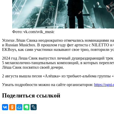
Фото: vk.com/svik_music
Успехи Лёши Свика неоднократно отмечались номинациями н
и Russian Musicbox. В прошлом году фит артиста с NILETTO и
EKBoys, как сами участники называют свое трио, повторили ус
2024 год Леша Свик выпустил личный душераздирающий трек «
5 меланхолично-танцевальных композиций, в которых перепл
Лёша Свик посвятил своей дочери.
2 августа вышла песня «Алёшка» из трибьют-альбома группы 
Узнать подробности можно на сайте организаторов:
https://ogni-
Поделиться ссылкой