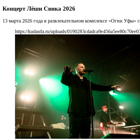
Концерт Лёши Свика 2026
13 марта 2026 года в развлекательном комплексе «Огни Уфы» 
https://kudaufa.ru/uploads/0190283cdadca9e456a5ee80c70ee0