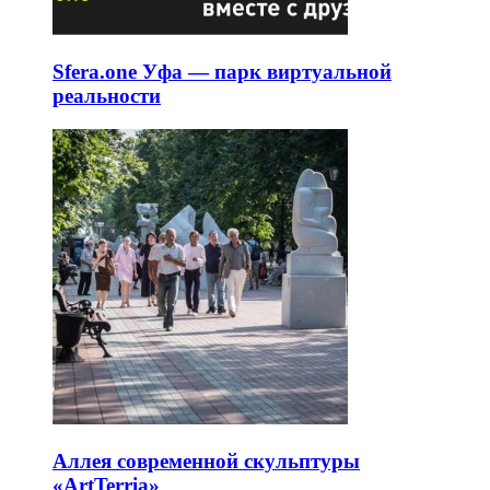
Sfera.one Уфа — парк виртуальной
реальности
Аллея современной скульптуры
«ArtTerria»