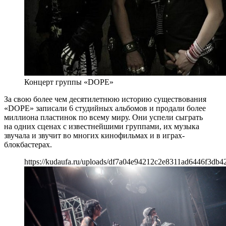
Концерт группы «DOPE»
За свою более чем десятилетнюю историю существования
«DOPE» записали 6 студийных альбомов и продали более
миллиона пластинок по всему миру. Они успели сыграть
на одних сценах с известнейшими группами, их музыка
звучала и звучит во многих кинофильмах и в играх-
блокбастерах.
https://kudaufa.ru/uploads/df7a04e94212c2e8311ad6446f3db4