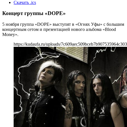
Скачать .ics
Концерт группы «DOPE»
5 ноября группа «DOPE» выступят в «Огнях Уфы» с большим
концертным сетом и презентацией нового альбома «Blood
Money».
https://kudaufa.ru/uploads/7c609aec509bceb7b907535964c303