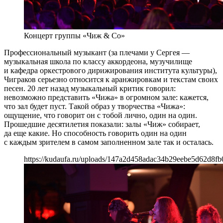
Концерт группы «Чиж & Co»
Профессиональный музыкант (за плечами у Сергея —
музыкальная школа по классу аккордеона, музучилище
и кафедра оркестрового дирижирования института культуры),
Чиграков серьезно относится к аранжировкам и текстам своих
песен. 20 лет назад музыкальный критик говорил:
невозможно представить «Чижа» в огромном зале: кажется,
что зал будет пуст. Такой образ у творчества «Чижа»:
ощущение, что говорит он с тобой лично, один на один.
Прошедшие десятилетия показали: залы «Чиж» собирает,
да еще какие. Но способность говорить один на один
с каждым зрителем в самом заполненном зале так и осталась.
https://kudaufa.ru/uploads/147a2d458adac34b29eebe5d62d8fb