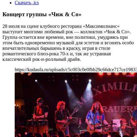
Скачать .ics
Концерт группы «Чиж & Co»
28 июля на сцене клубного ресторана «Максимилианс»
выступит многими любимый рок — колликтив «Чиж & Co».
Группа остается вне времени, вне политики, умудряясь при
этом быть одновременно музыкой для эстетов и вгонять особо
впечатлительных барышень в краску, играя в стиле
романтического блюз-рока 70-х и, так же устраивая
классический рок-н-ролльный драйв.
https://kudaufa.ru/uploads/c5c003c0e0fbb29c66dce717ce1983