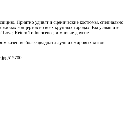
зицию. Приятно удивят и сценические костюмы, специально
их живых концертов во всех крупных городах. Вы услышите
 Love, Return To Innocence, и многие другие...
вом качестве более двадцати лучших мировых хитов
.jpg
515
700