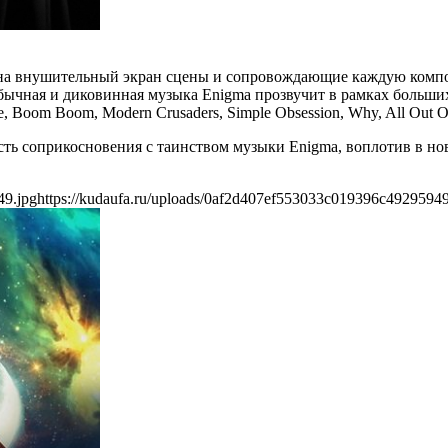
 на внушительный экран сцены и сопровождающие каждую компо
еобычная и диковинная музыка Enigma прозвучит в рамках больш
, Boom Boom, Modern Crusaders, Simple Obsession, Why, All Out Of
ть соприкосновения с таинством музыки Enigma, воплотив в но
49.jpg
https://kudaufa.ru/uploads/0af2d407ef553033c019396c49295949