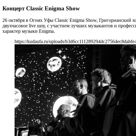
Концерт Classic Enigma Show
26 октября в Огнях Уфы Classic Enigma Show, Григорианский 
двухчасовое live шоу, с участием лучших музыкантов и профес
характер музыки Enigma.
https://kudaufa.ru/uploads/b3d6cc111289294dc27564ec8dabfe