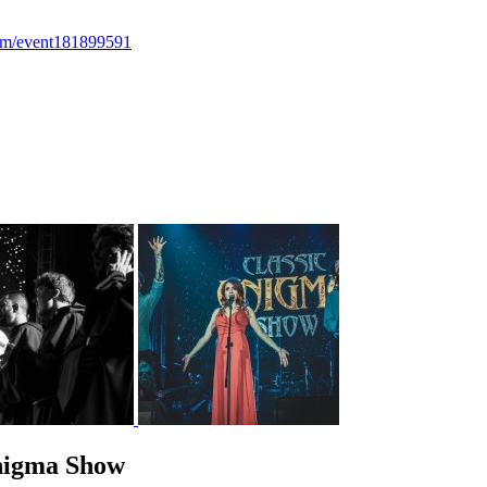
com/event181899591
nigma Show