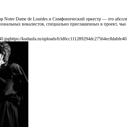
хор Notre Dame de Lourdes и Симфонический оркестр — это абсо
сиональных вокалистов, специально приглашенных в проект, чьи
40.jpg
https://kudaufa.ru/uploads/b3d6cc111289294dc27564ec8dabfe40