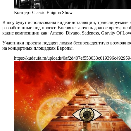
Концерт Classic Enigma Show
В шоу будут использованы видеоинсталляции, транслируемые
разработанные под проект. Впервые за очень долгое время, н
какие композиции как: Ameno, Divano, Sadeness, Gravity Of Love
Участники проекта подарят людям беспрецедентную возможнос
на концертных площадках Европы.
https://kudaufa.ru/uploads/0af2d407ef553033c019396c492959