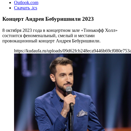
Outlook.com
Скачать .ics
Концерт Андрея Бебуришвили 2023
8 октября 2023 года в концертном зале «Тинькофф Холл»
состоится феноменальный, смелый и местами
провокационный концерт Андрея Бебуришвили.
https://kudaufa.ru/uploads/09d62fcb248eca9446b69cf080e753a