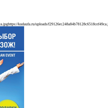
a.jpg
https://kudaufa.ru/uploads/f29126ec248a84b78128c6518cef49ca.