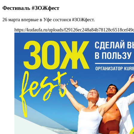
Фестиваль #ЗОЖфест
26 марта впервые в Уфе состоися #ЗОЖфест.
https://kudaufa.ru/uploads/f29126ec248a84b78128c6518cef49c