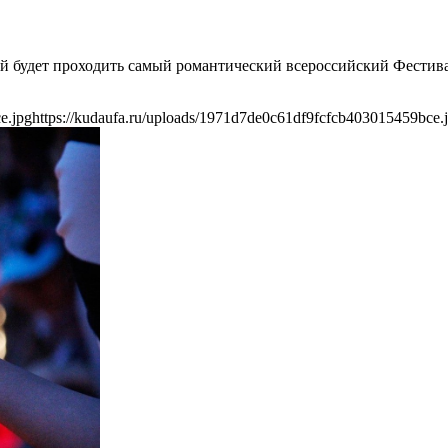
кий будет проходить самый романтический всероссийский Фестива
e.jpg
https://kudaufa.ru/uploads/1971d7de0c61df9fcfcb403015459bce.