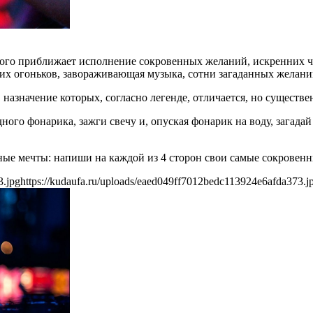
рого приближает исполнение сокровенных желаний, искренних 
их огоньков, завораживающая музыка, сотни загаданных желани
назначение которых, согласно легенде, отличается, но существе
го фонарика, зажги свечу и, опуская фонарик на воду, загадай
е мечты: напиши на каждой из 4 сторон свои самые сокровенн
3.jpg
https://kudaufa.ru/uploads/eaed049ff7012bedc113924e6afda373.j