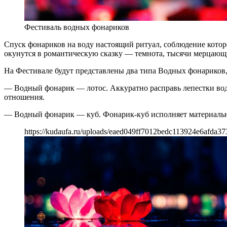
Фестиваль водных фонариков
Спуск фонариков на воду настоящий ритуал, соблюдение кото
окунутся в романтическую сказку — темнота, тысячи мерцающ
На Фестивале будут представлены два типа Водных фонариков, 
— Водный фонарик — лотос. Аккуратно расправь лепестки водно
отношения.
— Водный фонарик — куб. Фонарик-куб исполняет материальны
https://kudaufa.ru/uploads/eaed049ff7012bedc113924e6afda37