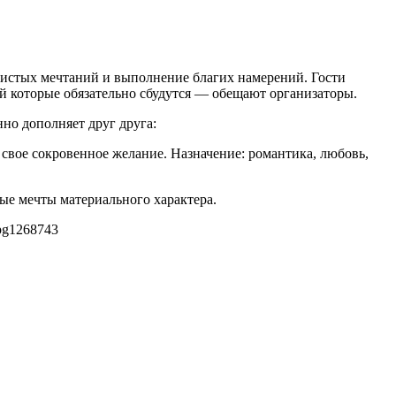
чистых мечтаний и выполнение благих намерений. Гости
й которые обязательно сбудутся — обещают организаторы.
нно дополняет друг друга:
 свое сокровенное желание. Назначение: романтика, любовь,
ые мечты материального характера.
pg
1268
743