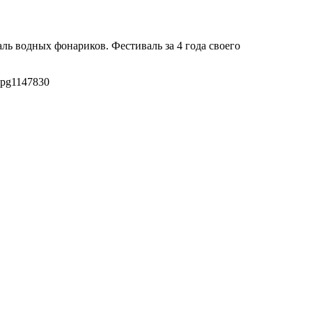
ль водных фонариков. Фестиваль за 4 года своего
jpg
1147
830