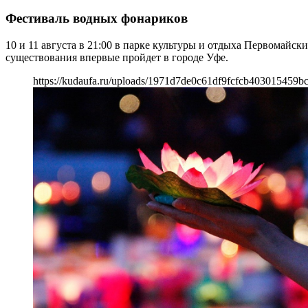
Фестиваль водных фонариков
10 и 11 августа в 21:00 в парке культуры и отдыха Первомайс
существования впервые пройдет в городе Уфе.
https://kudaufa.ru/uploads/1971d7de0c61df9fcfcb403015459bc