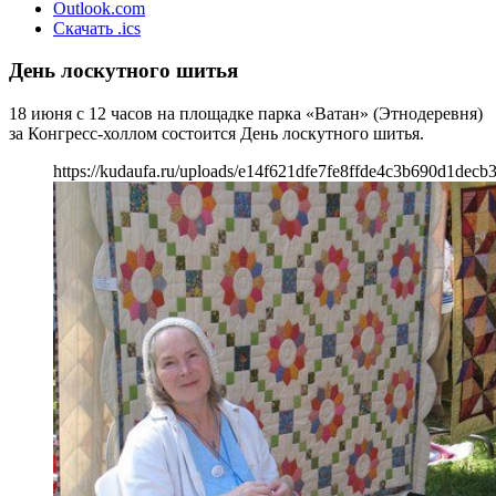
Outlook.com
Скачать .ics
День лоскутного шитья
18 июня с 12 часов на площадке парка «Ватан» (Этнодеревня)
за Конгресс-холлом состоится День лоскутного шитья.
https://kudaufa.ru/uploads/e14f621dfe7fe8ffde4c3b690d1decb3