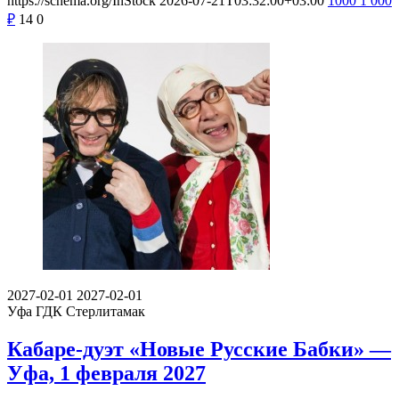
https://schema.org/InStock
2026-07-21T03:32:00+03:00
1000
1 000
₽
14
0
2027-02-01
2027-02-01
Уфа
ГДК Стерлитамак
Кабаре-дуэт «Новые Русские Бабки» —
Уфа, 1 февраля 2027