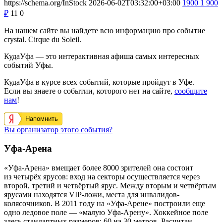
https://schema.org/InStock
2026-06-02T03:32:00+03:00
1900
1 900
₽
11
0
На нашем сайте вы найдете всю информацию про событие
crystal. Cirque du Soleil.
КудаУфа — это интерактивная афиша самых интересных
событий Уфы.
КудаУфа в курсе всех событий, которые пройдут в Уфе.
Если вы знаете о событии, которого нет на сайте,
сообщите
нам
!
Напомнить
Вы организатор этого события?
Уфа-Арена
«Уфа-Арена» вмещает более 8000 зрителей она состоит
из четырёх ярусов: вход на секторы осуществляется через
второй, третий и четвёртый ярус. Между вторым и четвёртым
ярусами находятся VIP-ложи, места для инвалидов-
колясочников. В 2011 году на «Уфа-Арене» построили еще
одно ледовое поле — «малую Уфа-Арену». Хоккейное поле
здесь стандартных размеров: 60 на 30 метров. Расчитан