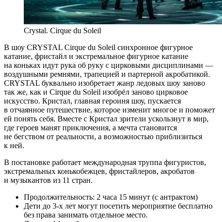
Crystal. Cirque du Soleil
В шоу CRYSTAL Cirque du Soleil синхронное фигурное
катание, фристайл и экстремальное фигурное катание
на коньках идут рука об руку с цирковыми дисциплинами —
воздушными ремнями, трапецией и партерной акробатикой.
CRYSTAL буквально изобретает жанр ледовых шоу заново
так же, как и Cirque du Soleil изобрёл заново цирковое
искусство. Кристал, главная героиня шоу, пускается
в отчаянное путешествие, которое изменит многое и поможет
ей понять себя. Вместе с Кристал зрители ускользнут в мир,
где героев манят приключения, а мечта становится
не бегством от реальности, а возможностью приблизиться
к ней.
В постановке работает международная труппа фигуристов,
экстремальных конькобежцев, фристайлеров, акробатов
и музыкантов из 11 стран.
Продолжительность: 2 часа 15 минут (с антрактом)
Дети до 3-х лет могут посетить мероприятие бесплатно
без права занимать отдельное место.