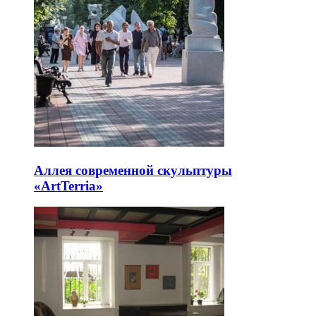
Аллея современной скульптуры
«ArtTerria»