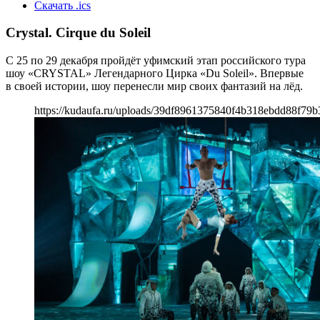
Скачать .ics
Crystal. Cirque du Soleil
С 25 по 29 декабря пройдёт уфимский этап российского тура
шоу «CRYSTAL» Легендарного Цирка «Du Soleil». Впервые
в своей истории, шоу перенесли мир своих фантазий на лёд.
https://kudaufa.ru/uploads/39df8961375840f4b318ebdd88f79b