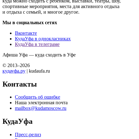
куда можно сходить с ребенком, выставки, театры, шоу,
спортивные мероприятия, места для активного отдыха
и отдыха с семьей, и многое другое.
Мы в социальных сетях
Вконтакте
КудаУфа в однокласниках
КудаУфа в телеграме
Афиша Уфа — куда сходить в Уфе
© 2013–2026
кудауфа.ру
| kudaufa.ru
Контакты
Сообщить об ошибке
Наша электронная почта
mailbox@kudamoscow.ru
КудаУфа
Пресс-релиз