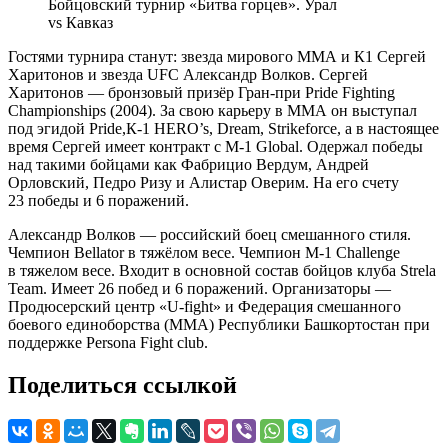
Бойцовский турнир «Битва горцев». Урал
vs Кавказ
Гостями турнира станут: звезда мирового ММА и К1 Сергей
Харитонов и звезда UFC Александр Волков. Сергей
Харитонов — бронзовый призёр Гран-при Pride Fighting
Championships (2004). За свою карьеру в ММА он выступал
под эгидой Pride,К-1 HERO’s, Dream, Strikeforce, а в настоящее
время Сергей имеет контракт с M-1 Global. Одержал победы
над такими бойцами как Фабрицио Вердум, Андрей
Орловский, Педро Ризу и Алистар Оверим. На его счету
23 победы и 6 поражений.
Александр Волков — российский боец смешанного стиля.
Чемпион Bellator в тяжёлом весе. Чемпион M-1 Challenge
в тяжелом весе. Входит в основной состав бойцов клуба Strela
Team. Имеет 26 побед и 6 поражений. Организаторы —
Продюсерский центр «U-fight» и Федерация смешанного
боевого единоборства (ММА) Республики Башкортостан при
поддержке Persona Fight club.
Поделиться ссылкой