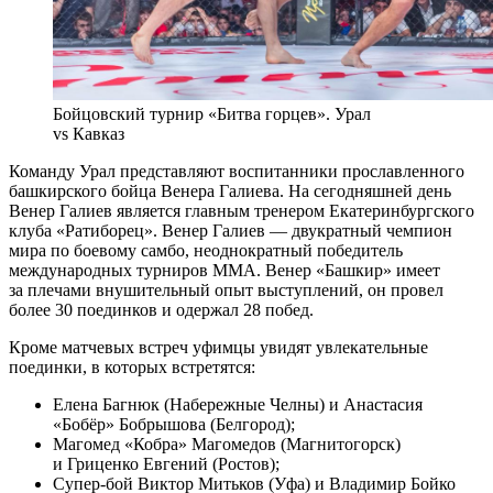
Бойцовский турнир «Битва горцев». Урал
vs Кавказ
Команду Урал представляют воспитанники прославленного
башкирского бойца Венера Галиева. На сегодняшней день
Венер Галиев является главным тренером Екатеринбургского
клуба «Ратиборец». Венер Галиев — двукратный чемпион
мира по боевому самбо, неоднократный победитель
международных турниров ММА. Венер «Башкир» имеет
за плечами внушительный опыт выступлений, он провел
более 30 поединков и одержал 28 побед.
Кроме матчевых встреч уфимцы увидят увлекательные
поединки, в которых встретятся:
Елена Багнюк (Набережные Челны) и Анастасия
«Бобёр» Бобрышова (Белгород);
Магомед «Кобра» Магомедов (Магнитогорск)
и Гриценко Евгений (Ростов);
Супер-бой Виктор Митьков (Уфа) и Владимир Бойко