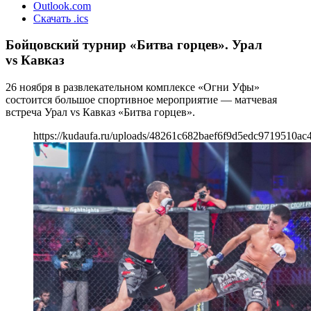
Outlook.com
Скачать .ics
Бойцовский турнир «Битва горцев». Урал
vs Кавказ
26 ноября в развлекательном комплексе «Огни Уфы»
состоится большое спортивное мероприятие — матчевая
встреча Урал vs Кавказ «Битва горцев».
https://kudaufa.ru/uploads/48261c682baef6f9d5edc9719510ac4