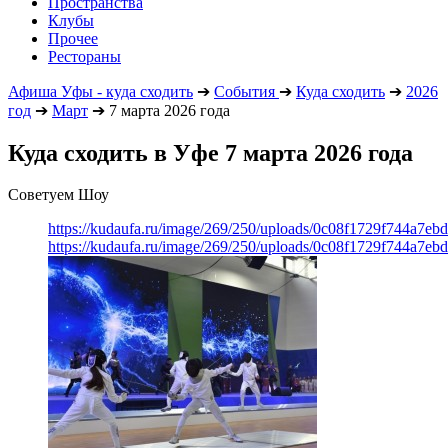
Пространства
Клубы
Прочее
Рестораны
Афиша Уфы - куда сходить
➔
События
➔
Куда сходить
➔
2026
год
➔
Март
➔
7 марта 2026 года
Куда сходить в Уфе 7 марта 2026 года
Советуем Шоу
https://kudaufa.ru/image/269/250/uploads/0c08f1729f744a7e
https://kudaufa.ru/image/269/250/uploads/0c08f1729f744a7e