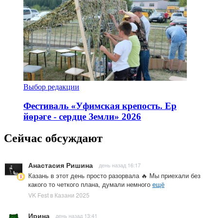
Выбор редакции
Фестиваль «Уфимская крепость. Ер
йөрәге - сердце Земли» 2026
Сейчас обсуждают
Анастасия Ришина
день назад 16:17
Казань в этот день просто разорвала 🔥 Мы приехали без
какого то четкого плана, думали немного
ещё
VK Fest в Казани 2025
Ирина
день назад 13:41