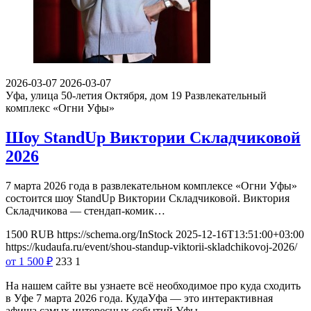
2026-03-07
2026-03-07
Уфа, улица 50-летия Октября, дом 19
Развлекательный
комплекс «Огни Уфы»
Шоу StandUp Виктории Складчиковой
2026
7 марта 2026 года в развлекательном комплексе «Огни Уфы»
состоится шоу StandUp Виктории Складчиковой. Виктория
Складчикова — стендап-комик…
1500
RUB
https://schema.org/InStock
2025-12-16T13:51:00+03:00
https://kudaufa.ru/event/shou-standup-viktorii-skladchikovoj-2026/
от 1 500
₽
233
1
На нашем сайте вы узнаете всё необходимое про куда сходить
в Уфе 7 марта 2026 года. КудаУфа — это интерактивная
афиша самых интересных событий Уфы.