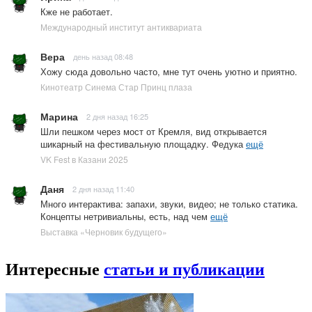
Кже не работает.
Международный институт антиквариата
Вера
день назад 08:48
Хожу сюда довольно часто, мне тут очень уютно и приятно.
Кинотеатр Синема Стар Принц плаза
Марина
2 дня назад 16:25
Шли пешком через мост от Кремля, вид открывается
шикарный на фестивальную площадку. Федука
ещё
VK Fest в Казани 2025
Даня
2 дня назад 11:40
Много интерактива: запахи, звуки, видео; не только статика.
Концепты нетривиальны, есть, над чем
ещё
Выставка «Черновик будущего»
Интересные
статьи и публикации