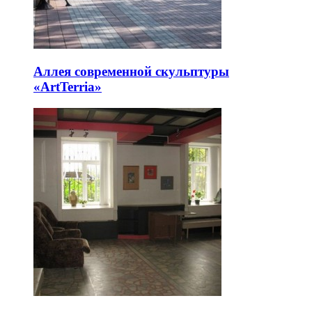
Аллея современной скульптуры
«ArtTerria»