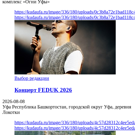
комплекс «Огни Уфы»
https://kudaufa.ru/image/336/180/uploads/0c3b8a72e1bad118
https://kudaufa.ru/image/336/180/uploads/0c3b8a72e1bad118
Выбор редакции
Концерт FEDUK 2026
2026-08-08
Уфа
Республика Башкортостан, городской округ Уфа, деревня
Локотки
https://kudaufa.ru/image/336/180/uploads/4c57d28312c4ee5ed
https://kudaufa.ru/image/336/180/uploads/4c57d28312c4ee5ed