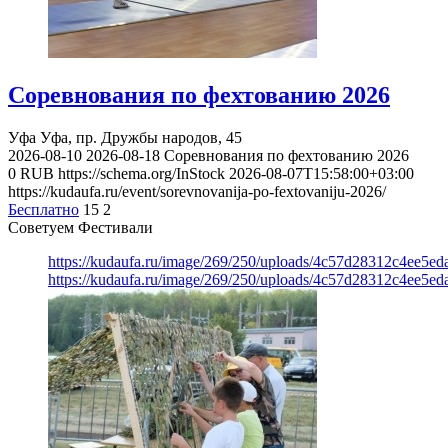
Соревнования по фехтованию 2026
Уфа
Уфа, пр. Дружбы народов, 45
2026-08-10
2026-08-18
Соревнования по фехтованию 2026
0
RUB
https://schema.org/InStock
2026-08-07T15:58:00+03:00
https://kudaufa.ru/event/sorevnovanija-po-fextovaniju-2026/
Бесплатно
15
2
Советуем Фестивали
https://kudaufa.ru/image/269/250/uploads/4c57d28312c4ee5ed
https://kudaufa.ru/image/269/250/uploads/4c57d28312c4ee5ed