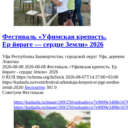
Фестиваль «Уфимская крепость.
Ер йөрәге — сердце Земли» 2026
Уфа
Республика Башкортостан, городской округ Уфа, деревня
Локотки
2026-08-08
2026-08-08
Фестиваль «Уфимская крепость. Ер
йөрәге - сердце Земли» 2026
0
RUB
https://schema.org/InStock
2026-08-07T14:37:00+03:00
https://kudaufa.ru/event/festival-ufimskaja-krepost-er-jrge-serdtse-
zemli-2026/
Бесплатно
301
0
Советуем Фестивали
https://kudaufa.ru/image/269/250/uploads/ce7e9009e3488e16
https://kudaufa.ru/image/269/250/uploads/ce7e9009e3488e16