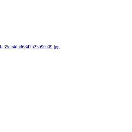
d/e1a35de4dbd6847b23b90a09.jpg