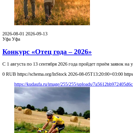
2026-08-01
2026-09-13
Уфа
Уфа
Конкурс «Отец года – 2026»
С 1 августа по 13 сентября 2026 года пройдет приём заявок н
0
RUB
https://schema.org/InStock
2026-08-05T13:20:00+03:00
http
https://kudaufa.ru/image/255/255/uploads/7a5612bb972405d6