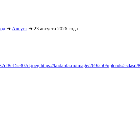
год
➔
Август
➔
23 августа 2026 года
a87cf8c15c307d.jpeg
https://kudaufa.ru/image/269/250/uploads/asdas