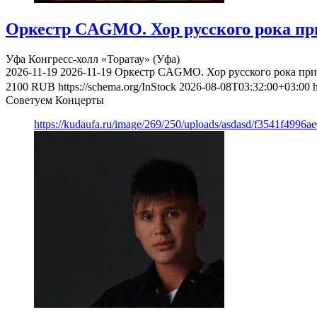
Оркестр CAGMO. Хор русского рока при
Уфа
Конгресс-холл «Торатау» (Уфа)
2026-11-19
2026-11-19
Оркестр CAGMO. Хор русского рока при 
2100
RUB
https://schema.org/InStock
2026-08-08T03:32:00+03:00
Советуем Концерты
https://kudaufa.ru/image/269/250/uploads/asdasd/f3541f4996