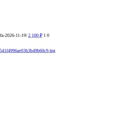
ufa-2026-11-19/
2 100
₽
1
0
/f3541f4996ae03b3b49b60c9.jpg