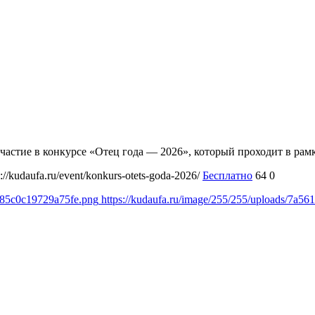
а участие в конкурсе «Отец года — 2026», который проходит в р
s://kudaufa.ru/event/konkurs-otets-goda-2026/
Бесплатно
64
0
c85c0c19729a75fe.png
https://kudaufa.ru/image/255/255/uploads/7a