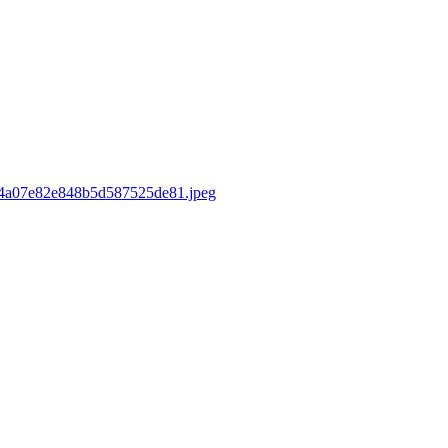
sd/4a07e82e848b5d587525de81.jpeg