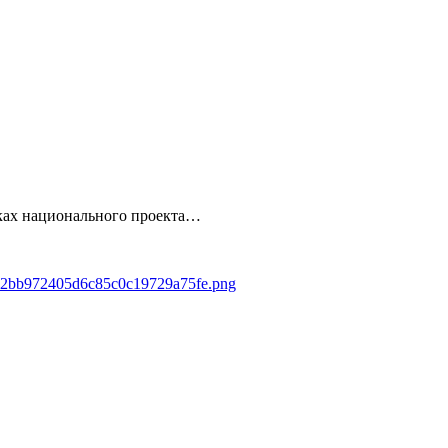
амках национального проекта…
5612bb972405d6c85c0c19729a75fe.png