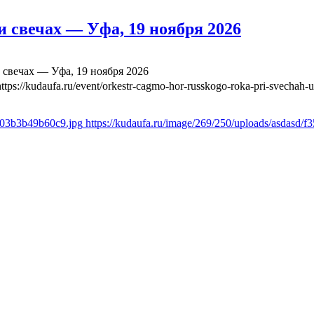
 свечах — Уфа, 19 ноября 2026
свечах — Уфа, 19 ноября 2026
https://kudaufa.ru/event/orkestr-cagmo-hor-russkogo-roka-pri-svechah-
ae03b3b49b60c9.jpg
https://kudaufa.ru/image/269/250/uploads/asdasd