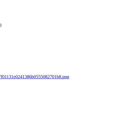
0
a037f01131e0241386b0555082701b8.png