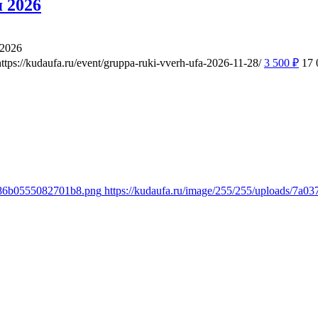
 2026
 2026
https://kudaufa.ru/event/gruppa-ruki-vverh-ufa-2026-11-28/
3 500
₽
17
1386b0555082701b8.png
https://kudaufa.ru/image/255/255/uploads/7