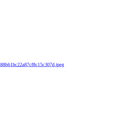
d/888b61bc22a87cf8c15c307d.jpeg